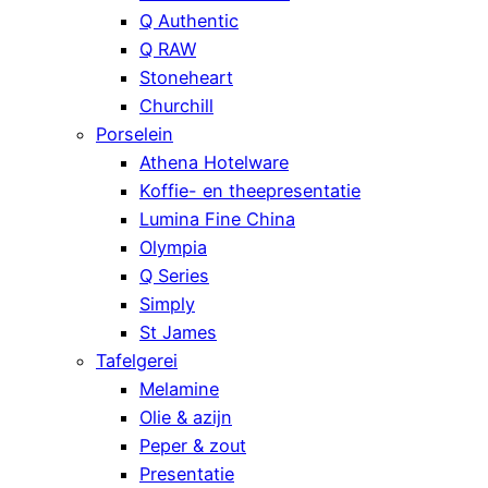
Q Authentic
Q RAW
Stoneheart
Churchill
Porselein
Athena Hotelware
Koffie- en theepresentatie
Lumina Fine China
Olympia
Q Series
Simply
St James
Tafelgerei
Melamine
Olie & azijn
Peper & zout
Presentatie