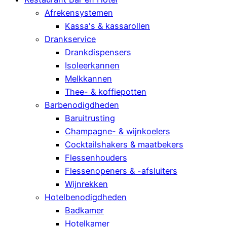
Afrekensystemen
Kassa's & kassarollen
Drankservice
Drankdispensers
Isoleerkannen
Melkkannen
Thee- & koffiepotten
Barbenodigdheden
Baruitrusting
Champagne- & wijnkoelers
Cocktailshakers & maatbekers
Flessenhouders
Flessenopeners & -afsluiters
Wijnrekken
Hotelbenodigdheden
Badkamer
Hotelkamer