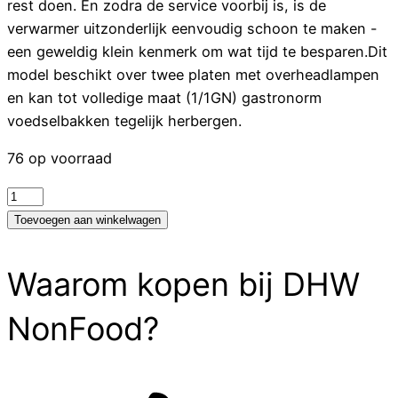
rest doen. En zodra de service voorbij is, is de
verwarmer uitzonderlijk eenvoudig schoon te maken -
een geweldig klein kenmerk om wat tijd te besparen.Dit
model beschikt over twee platen met overheadlampen
en kan tot volledige maat (1/1GN) gastronorm
voedselbakken tegelijk herbergen.
76 op voorraad
Buffalo
Voedselverwarmer
Toevoegen aan winkelwagen
Met
Portaal
Waarom kopen bij DHW
2X
GN
NonFood?
1/1
aantal