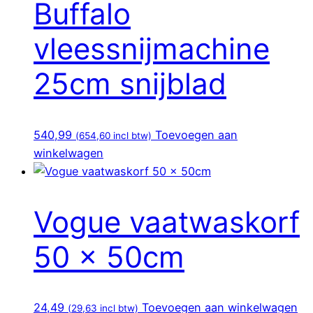
Buffalo
vleessnijmachine
25cm snijblad
540,99
Toevoegen aan
(
654,60
incl btw)
winkelwagen
Vogue vaatwaskorf
50 x 50cm
24,49
Toevoegen aan winkelwagen
(
29,63
incl btw)