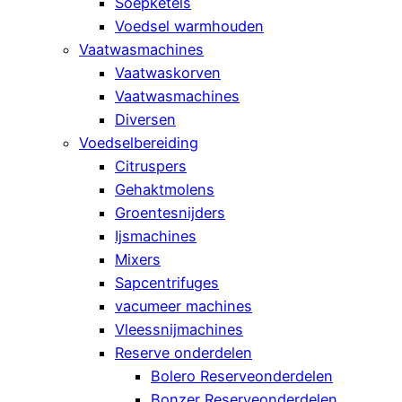
Soepketels
Voedsel warmhouden
Vaatwasmachines
Vaatwaskorven
Vaatwasmachines
Diversen
Voedselbereiding
Citruspers
Gehaktmolens
Groentesnijders
Ijsmachines
Mixers
Sapcentrifuges
vacumeer machines
Vleessnijmachines
Reserve onderdelen
Bolero Reserveonderdelen
Bonzer Reserveonderdelen