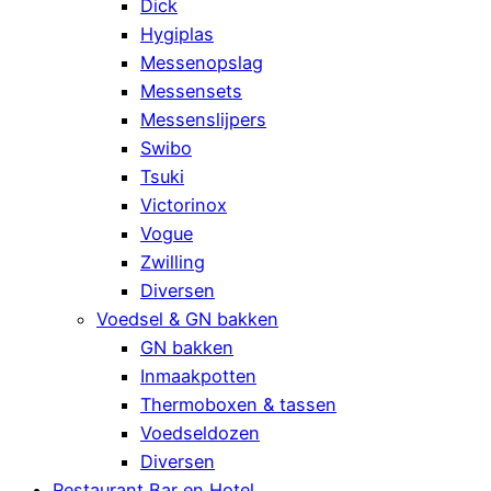
Dick
Hygiplas
Messenopslag
Messensets
Messenslijpers
Swibo
Tsuki
Victorinox
Vogue
Zwilling
Diversen
Voedsel & GN bakken
GN bakken
Inmaakpotten
Thermoboxen & tassen
Voedseldozen
Diversen
Restaurant Bar en Hotel