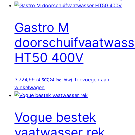
Gastro M
doorschuifvaatwass
HT50 400V
3.724,99
Toevoegen aan
(
4.507,24
incl btw)
winkelwagen
Vogue bestek
vaatwasser rek