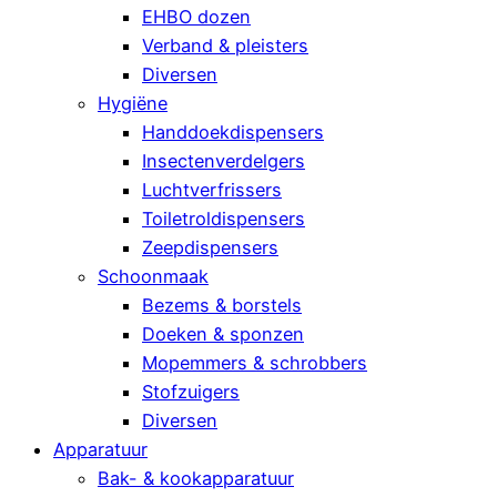
EHBO dozen
Verband & pleisters
Diversen
Hygiëne
Handdoekdispensers
Insectenverdelgers
Luchtverfrissers
Toiletroldispensers
Zeepdispensers
Schoonmaak
Bezems & borstels
Doeken & sponzen
Mopemmers & schrobbers
Stofzuigers
Diversen
Apparatuur
Bak- & kookapparatuur