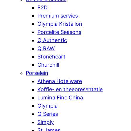
F2D
Premium servies
Olympia Kristallon
Porcelite Seasons
Q Authentic
Q RAW
Stoneheart
Churchill
Porselein
Athena Hotelware
Koffie- en theepresentatie
Lumina Fine China
Olympia
Q Series
Simply
St James