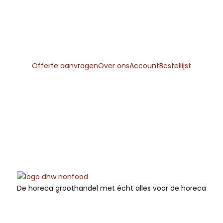
Gratis
verzending
vanaf
€225
Offerte aanvragen
Over ons
Account
Bestellijst
De horeca groothandel met écht alles voor de horeca