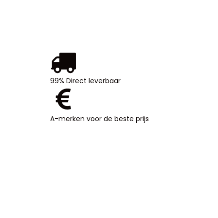
99% Direct leverbaar
99%
Direct
leverbaar
A-merken voor de beste prijs
A-
merken
voor de
beste
prijs