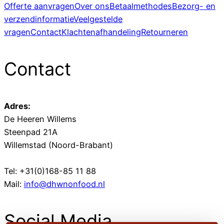
Offerte aanvragen
Over ons
Betaalmethodes
Bezorg- en
verzendinformatie
Veelgestelde
vragen
Contact
Klachtenafhandeling
Retourneren
Contact
Adres:
De Heeren Willems
Steenpad 21A
Willemstad (Noord-Brabant)
Tel: +31(0)168-85 11 88
Mail:
info@dhwnonfood.nl
Social Media