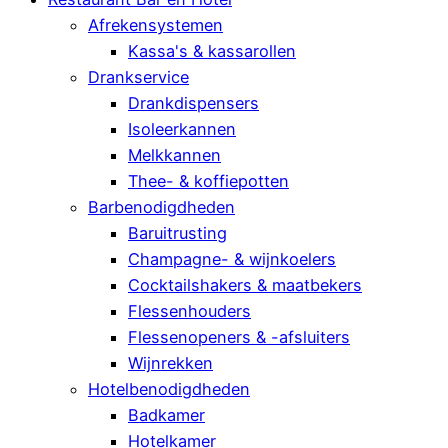
Afrekensystemen
Kassa's & kassarollen
Drankservice
Drankdispensers
Isoleerkannen
Melkkannen
Thee- & koffiepotten
Barbenodigdheden
Baruitrusting
Champagne- & wijnkoelers
Cocktailshakers & maatbekers
Flessenhouders
Flessenopeners & -afsluiters
Wijnrekken
Hotelbenodigdheden
Badkamer
Hotelkamer