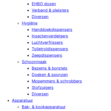
EHBO dozen
Verband & pleisters
Diversen
Hygiëne
Handdoekdispensers
Insectenverdelgers
Luchtverfrissers
Toiletroldispensers
Zeepdispensers
Schoonmaak
Bezems & borstels
Doeken & sponzen
Mopemmers & schrobbers
Stofzuigers
Diversen
Apparatuur
Bak- & kookapparatuur