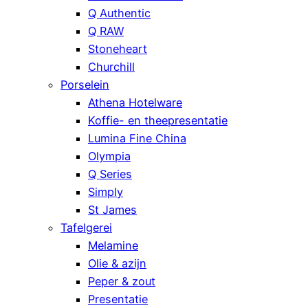
Q Authentic
Q RAW
Stoneheart
Churchill
Porselein
Athena Hotelware
Koffie- en theepresentatie
Lumina Fine China
Olympia
Q Series
Simply
St James
Tafelgerei
Melamine
Olie & azijn
Peper & zout
Presentatie