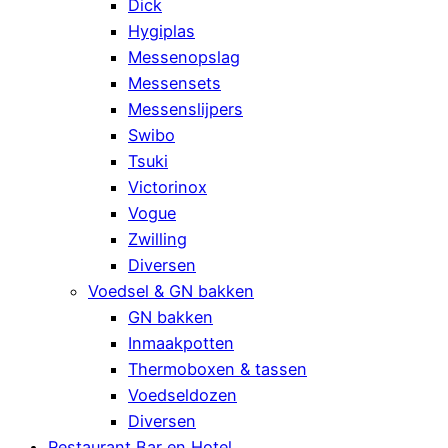
Dick
Hygiplas
Messenopslag
Messensets
Messenslijpers
Swibo
Tsuki
Victorinox
Vogue
Zwilling
Diversen
Voedsel & GN bakken
GN bakken
Inmaakpotten
Thermoboxen & tassen
Voedseldozen
Diversen
Restaurant Bar en Hotel