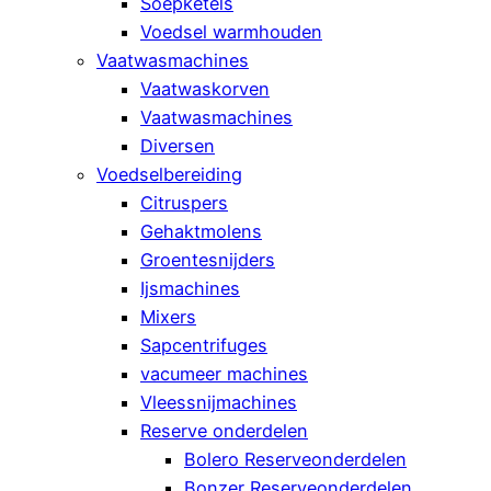
Soepketels
Voedsel warmhouden
Vaatwasmachines
Vaatwaskorven
Vaatwasmachines
Diversen
Voedselbereiding
Citruspers
Gehaktmolens
Groentesnijders
Ijsmachines
Mixers
Sapcentrifuges
vacumeer machines
Vleessnijmachines
Reserve onderdelen
Bolero Reserveonderdelen
Bonzer Reserveonderdelen