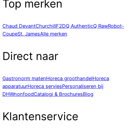
Top merken
Chaud Devant
Churchill
F2D
Q Authentic
Q Raw
Robot-
Coupe
St. James
Alle merken
Direct naar
Gastronorm maten
Horeca groothandel
Horeca
apparatuur
Horeca servies
Personaliseren bij
DHWnonfood
Catalogi & Brochures
Blog
Klantenservice