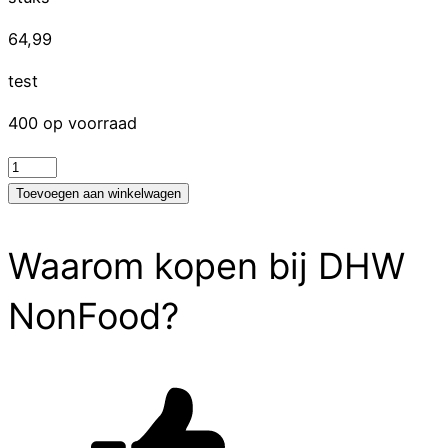
64,99
test
400 op voorraad
test
aantal
Toevoegen aan winkelwagen
Waarom kopen bij DHW
NonFood?