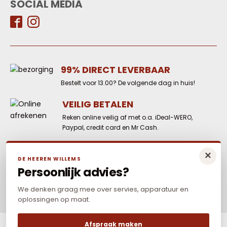
SOCIAL MEDIA
99% DIRECT LEVERBAAR
Bestelt voor 13.00? De volgende dag in huis!
VEILIG BETALEN
Reken online veilig af met o.a. iDeal-WERO,
Paypal, credit card en Mr Cash.
LAAGSTE PRIJS
×
DE HEEREN WILLEMS
Elders goedkoper? Neem dan contact met
Persoonlijk advies?
ons op.
We denken graag mee over servies, apparatuur en
oplossingen op maat.
Afspraak maken