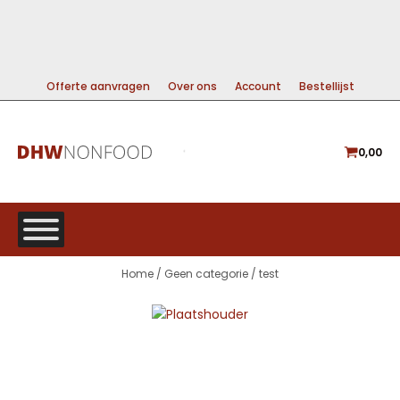
99% DIRECT LEVERBAAR
A-MERKEN VOOR DE BESTE PRIJS
GRATIS VERZENDING VANAF €225
Offerte aanvragen
Over ons
Account
Bestellijst
0,00
Home
/
Geen categorie
/ test