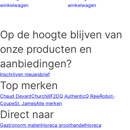
winkelwagen
winkelwagen
Op de hoogte blijven van
onze producten en
aanbiedingen?
Inschrijven nieuwsbrief
Top merken
Chaud Devant
Churchill
F2D
Q Authentic
Q Raw
Robot-
Coupe
St. James
Alle merken
Direct naar
Gastronorm maten
Horeca groothandel
Horeca