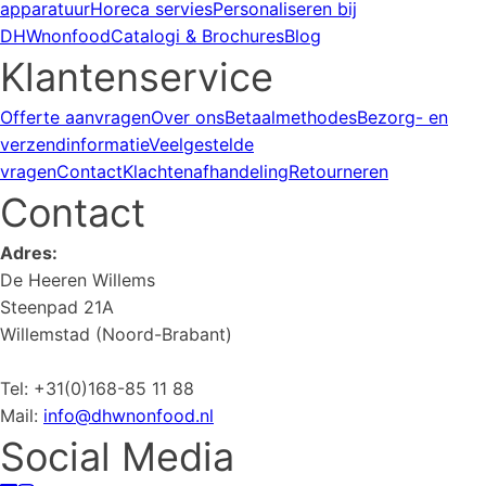
apparatuur
Horeca servies
Personaliseren bij
DHWnonfood
Catalogi & Brochures
Blog
Klantenservice
Offerte aanvragen
Over ons
Betaalmethodes
Bezorg- en
verzendinformatie
Veelgestelde
vragen
Contact
Klachtenafhandeling
Retourneren
Contact
Adres:
De Heeren Willems
Steenpad 21A
Willemstad (Noord-Brabant)
Tel: +31(0)168-85 11 88
Mail:
info@dhwnonfood.nl
Social Media