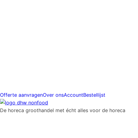
prijs
Gratis
verzending
vanaf
€225
Offerte aanvragen
Over ons
Account
Bestellijst
De horeca groothandel met écht alles voor de horeca