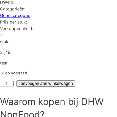
DW445
Categorieën:
Geen categorie
Prijs per stuk:
Verkoopeenheid:
1
stuks
31,49
test
10 op voorraad
test
Toevoegen aan winkelwagen
aantal
Waarom kopen bij DHW
NonFood?