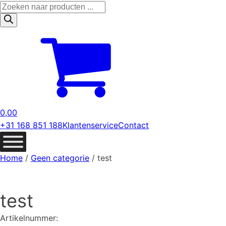
Producten
zoeken
0,00
+31 168 851 188
Klantenservice
Contact
Home
/
Geen categorie
/ test
test
Artikelnummer: