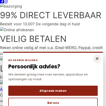
99% DIRECT LEVERBAAR
Bestelt voor 13.00? De volgende dag in huis!
VEILIG BETALEN
Reken online veilig af met o.a. iDeal-WERO, Paypal, credit
card en Mr Cash.
×
DE HEEREN WILLEMS
Persoonlijk advies?
LAAGSTE PRIJS
We denken graag mee over servies, apparatuur en
Elders goedkoper? Neem dan contact met ons op.
oplossingen op maat.
Algemene voorwaarden
|
Privacy policy
|
Cookies
Afspraak maken
Copyright © 2026 De Heeren Willems. Alle rechten
voorbehouden.
Bel ons