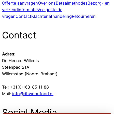
Offerte aanvragen
Over ons
Betaalmethodes
Bezorg- en
verzendinformatie
Veelgestelde
vragen
Contact
Klachtenafhandeling
Retourneren
Contact
Adres:
De Heeren Willems
Steenpad 21A
Willemstad (Noord-Brabant)
Tel: +31(0)168-85 11 88
Mail:
info@dhwnonfood.nl
Social Media