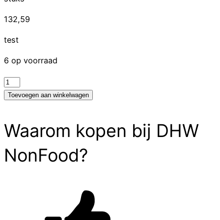
132,59
test
6 op voorraad
test
aantal
Toevoegen aan winkelwagen
Waarom kopen bij DHW
NonFood?