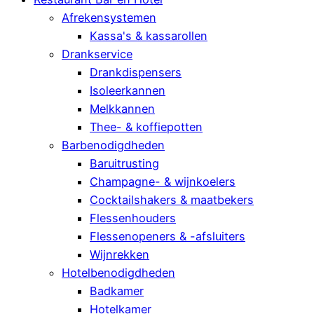
Afrekensystemen
Kassa's & kassarollen
Drankservice
Drankdispensers
Isoleerkannen
Melkkannen
Thee- & koffiepotten
Barbenodigdheden
Baruitrusting
Champagne- & wijnkoelers
Cocktailshakers & maatbekers
Flessenhouders
Flessenopeners & -afsluiters
Wijnrekken
Hotelbenodigdheden
Badkamer
Hotelkamer