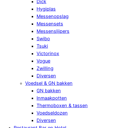
Dick
Hygiplas
Messenopslag
Messensets
Messenslijpers
Swibo
Tsuki
Victorinox
Vogue
Zwilling
Diversen
Voedsel & GN bakken
GN bakken
Inmaakpotten
Thermoboxen & tassen
Voedseldozen
Diversen
Restaurant Bar en Hotel