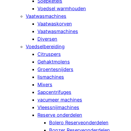
Soepketels
Voedsel warmhouden
Vaatwasmachines
Vaatwaskorven
Vaatwasmachines
Diversen
Voedselbereiding
Citruspers
Gehaktmolens
Groentesnijders
Ijsmachines
Mixers
Sapcentrifuges
vacumeer machines
Vleessnijmachines
Reserve onderdelen
Bolero Reserveonderdelen
Bonzer Reserveonderdelen