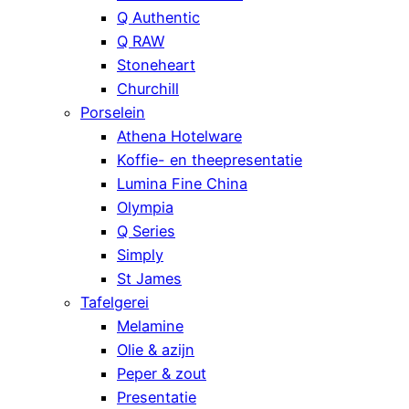
Q Authentic
Q RAW
Stoneheart
Churchill
Porselein
Athena Hotelware
Koffie- en theepresentatie
Lumina Fine China
Olympia
Q Series
Simply
St James
Tafelgerei
Melamine
Olie & azijn
Peper & zout
Presentatie