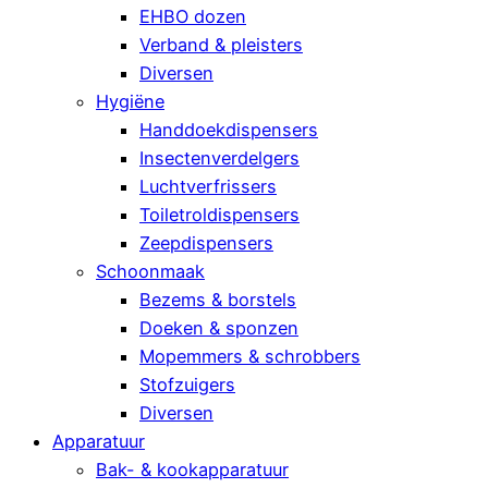
EHBO dozen
Verband & pleisters
Diversen
Hygiëne
Handdoekdispensers
Insectenverdelgers
Luchtverfrissers
Toiletroldispensers
Zeepdispensers
Schoonmaak
Bezems & borstels
Doeken & sponzen
Mopemmers & schrobbers
Stofzuigers
Diversen
Apparatuur
Bak- & kookapparatuur