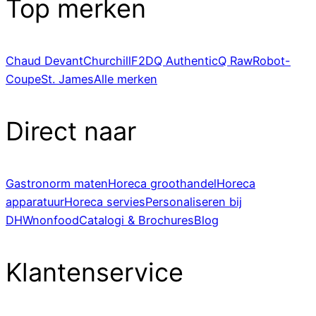
Top merken
Chaud Devant
Churchill
F2D
Q Authentic
Q Raw
Robot-
Coupe
St. James
Alle merken
Direct naar
Gastronorm maten
Horeca groothandel
Horeca
apparatuur
Horeca servies
Personaliseren bij
DHWnonfood
Catalogi & Brochures
Blog
Klantenservice