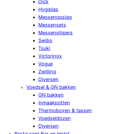
Dick
Hygiplas
Messenopslag
Messensets
Messenslijpers
Swibo
Tsuki
Victorinox
Vogue
Zwilling
Diversen
Voedsel & GN bakken
GN bakken
Inmaakpotten
Thermoboxen & tassen
Voedseldozen
Diversen
Restaurant Bar en Hotel