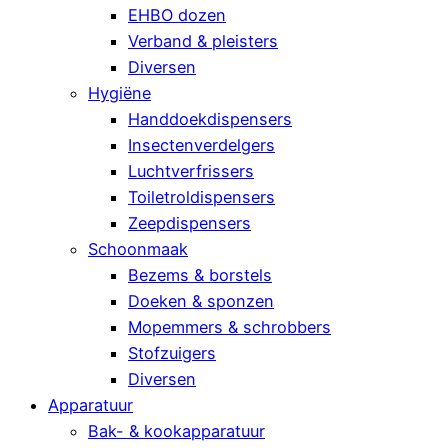
EHBO dozen
Verband & pleisters
Diversen
Hygiëne
Handdoekdispensers
Insectenverdelgers
Luchtverfrissers
Toiletroldispensers
Zeepdispensers
Schoonmaak
Bezems & borstels
Doeken & sponzen
Mopemmers & schrobbers
Stofzuigers
Diversen
Apparatuur
Bak- & kookapparatuur