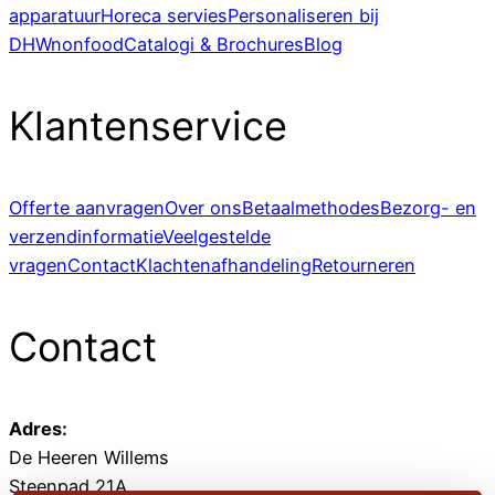
apparatuur
Horeca servies
Personaliseren bij
DHWnonfood
Catalogi & Brochures
Blog
Klantenservice
Offerte aanvragen
Over ons
Betaalmethodes
Bezorg- en
verzendinformatie
Veelgestelde
vragen
Contact
Klachtenafhandeling
Retourneren
Contact
Adres:
De Heeren Willems
Steenpad 21A