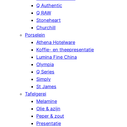
Q Authentic
Q RAW
Stoneheart
Churchill
Porselein
Athena Hotelware
Koffie- en theepresentatie
Lumina Fine China
Olympia
Q Series
Simply
St James
Tafelgerei
Melamine
Olie & azijn
Peper & zout
Presentatie