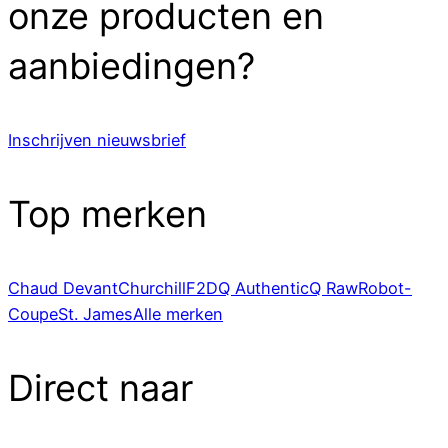
onze producten en
aanbiedingen?
Inschrijven nieuwsbrief
Top merken
Chaud Devant
Churchill
F2D
Q Authentic
Q Raw
Robot-
Coupe
St. James
Alle merken
Direct naar