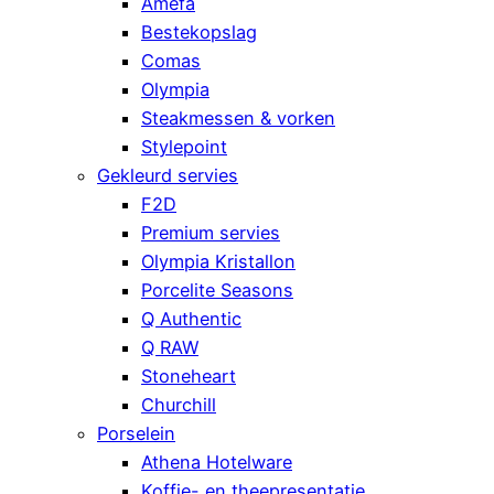
Amefa
Bestekopslag
Comas
Olympia
Steakmessen & vorken
Stylepoint
Gekleurd servies
F2D
Premium servies
Olympia Kristallon
Porcelite Seasons
Q Authentic
Q RAW
Stoneheart
Churchill
Porselein
Athena Hotelware
Koffie- en theepresentatie