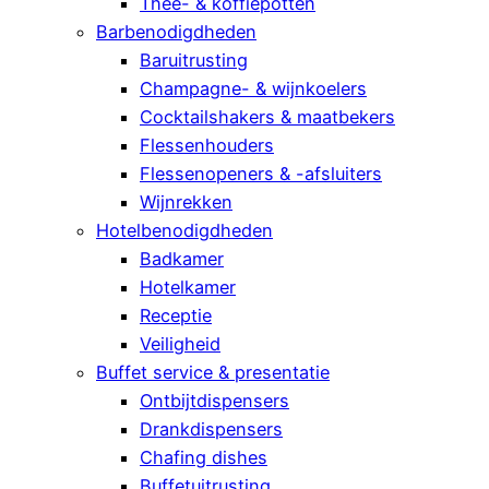
Thee- & koffiepotten
Barbenodigdheden
Baruitrusting
Champagne- & wijnkoelers
Cocktailshakers & maatbekers
Flessenhouders
Flessenopeners & -afsluiters
Wijnrekken
Hotelbenodigdheden
Badkamer
Hotelkamer
Receptie
Veiligheid
Buffet service & presentatie
Ontbijtdispensers
Drankdispensers
Chafing dishes
Buffetuitrusting