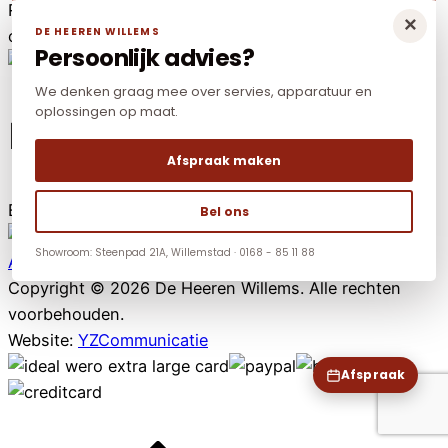
Reken online veilig af met o.a. iDeal-WERO, Paypal,
×
DE HEEREN WILLEMS
credit card en Mr Cash.
Persoonlijk advies?
We denken graag mee over servies, apparatuur en
oplossingen op maat.
LAAGSTE PRIJS
Afspraak maken
Elders goedkoper? Neem dan contact met ons op.
Bel ons
Showroom: Steenpad 21A, Willemstad · 0168 - 85 11 88
Algemene voorwaarden
|
Privacy policy
|
Cookies
Copyright © 2026 De Heeren Willems. Alle rechten
voorbehouden.
Website:
YZCommunicatie
Afspraak