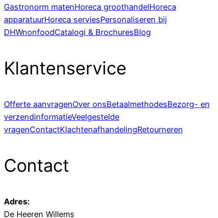
Gastronorm maten
Horeca groothandel
Horeca
apparatuur
Horeca servies
Personaliseren bij
DHWnonfood
Catalogi & Brochures
Blog
Klantenservice
Offerte aanvragen
Over ons
Betaalmethodes
Bezorg- en
verzendinformatie
Veelgestelde
vragen
Contact
Klachtenafhandeling
Retourneren
Contact
Adres:
De Heeren Willems