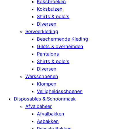
Koksbroeken
Koksbuizen
Shirts & polo's
Diversen
Serveerkleding
Beschermende Kleding
Gilets & overhemden
Pantalons
Shirts & polo's
Diversen
Werkschoenen
Klompen
Veiligheidsschoenen
Disposables & Schoonmaak
Afvalbeheer
Afvalbakken
Asbakken
Recycle Bakken