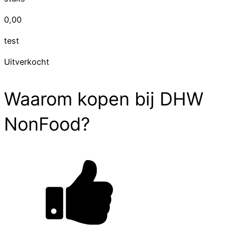
0,00
test
Uitverkocht
Waarom kopen bij DHW
NonFood?