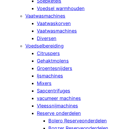
Soepketels
Voedsel warmhouden
Vaatwasmachines
Vaatwaskorven
Vaatwasmachines
Diversen
Voedselbereiding
Citruspers
Gehaktmolens
Groentesnijders
Ijsmachines
Mixers
Sapcentrifuges
vacumeer machines
Vleessnijmachines
Reserve onderdelen
Bolero Reserveonderdelen
Bonzer Reserveonderdelen