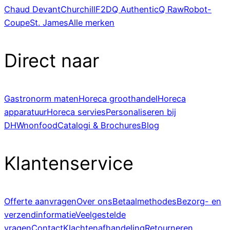
Chaud Devant
Churchill
F2D
Q Authentic
Q Raw
Robot-
Coupe
St. James
Alle merken
Direct naar
Gastronorm maten
Horeca groothandel
Horeca
apparatuur
Horeca servies
Personaliseren bij
DHWnonfood
Catalogi & Brochures
Blog
Klantenservice
Offerte aanvragen
Over ons
Betaalmethodes
Bezorg- en
verzendinformatie
Veelgestelde
vragen
Contact
Klachtenafhandeling
Retourneren