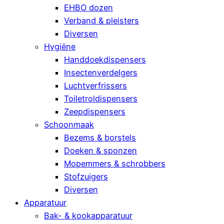
EHBO dozen
Verband & pleisters
Diversen
Hygiëne
Handdoekdispensers
Insectenverdelgers
Luchtverfrissers
Toiletroldispensers
Zeepdispensers
Schoonmaak
Bezems & borstels
Doeken & sponzen
Mopemmers & schrobbers
Stofzuigers
Diversen
Apparatuur
Bak- & kookapparatuur