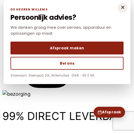
×
DE HEEREN WILLEMS
Persoonlijk advies?
We denken graag mee over servies, apparatuur en
oplossingen op maat.
Afspraak maken
Bel ons
Showroom: Steenpad 21A, Willemstad · 0168 - 85 11 88
99% DIRECT LEVERBAAR
Afspraak