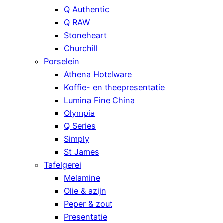
Q Authentic
Q RAW
Stoneheart
Churchill
Porselein
Athena Hotelware
Koffie- en theepresentatie
Lumina Fine China
Olympia
Q Series
Simply
St James
Tafelgerei
Melamine
Olie & azijn
Peper & zout
Presentatie