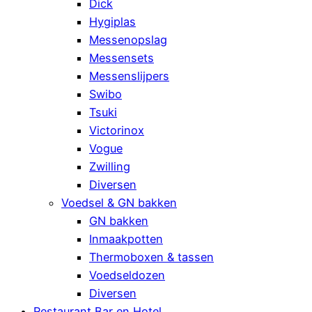
Dick
Hygiplas
Messenopslag
Messensets
Messenslijpers
Swibo
Tsuki
Victorinox
Vogue
Zwilling
Diversen
Voedsel & GN bakken
GN bakken
Inmaakpotten
Thermoboxen & tassen
Voedseldozen
Diversen
Restaurant Bar en Hotel