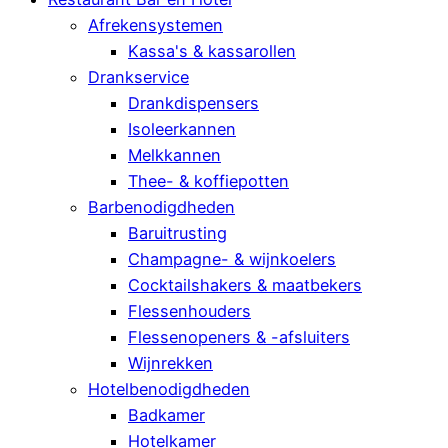
Afrekensystemen
Kassa's & kassarollen
Drankservice
Drankdispensers
Isoleerkannen
Melkkannen
Thee- & koffiepotten
Barbenodigdheden
Baruitrusting
Champagne- & wijnkoelers
Cocktailshakers & maatbekers
Flessenhouders
Flessenopeners & -afsluiters
Wijnrekken
Hotelbenodigdheden
Badkamer
Hotelkamer