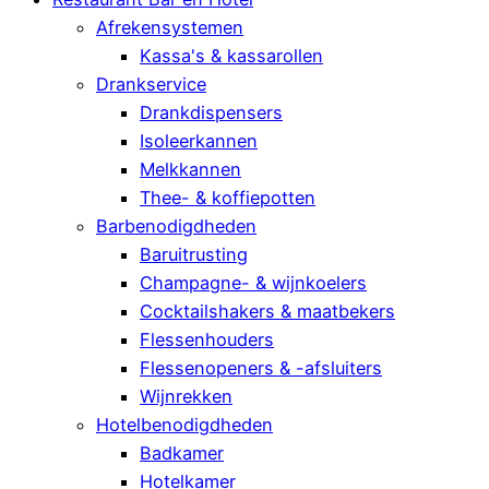
Afrekensystemen
Kassa's & kassarollen
Drankservice
Drankdispensers
Isoleerkannen
Melkkannen
Thee- & koffiepotten
Barbenodigdheden
Baruitrusting
Champagne- & wijnkoelers
Cocktailshakers & maatbekers
Flessenhouders
Flessenopeners & -afsluiters
Wijnrekken
Hotelbenodigdheden
Badkamer
Hotelkamer