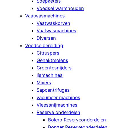
Soepketels
Voedsel warmhouden
Vaatwasmachines
Vaatwaskorven
Vaatwasmachines
Diversen
Voedselbereiding
Citruspers
Gehaktmolens
Groentesnijders
Ijsmachines
Mixers
Sapcentrifuges
vacumeer machines
Vleessnijmachines
Reserve onderdelen
Bolero Reserveonderdelen
Bonzer Reserveonderdelen