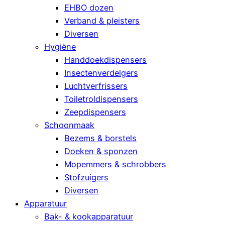
EHBO dozen
Verband & pleisters
Diversen
Hygiëne
Handdoekdispensers
Insectenverdelgers
Luchtverfrissers
Toiletroldispensers
Zeepdispensers
Schoonmaak
Bezems & borstels
Doeken & sponzen
Mopemmers & schrobbers
Stofzuigers
Diversen
Apparatuur
Bak- & kookapparatuur