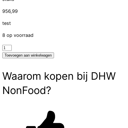
956,99
test
8 op voorraad
test
aantal
Toevoegen aan winkelwagen
Waarom kopen bij DHW
NonFood?