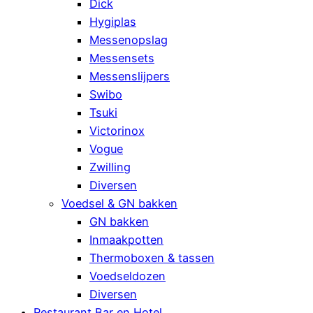
Dick
Hygiplas
Messenopslag
Messensets
Messenslijpers
Swibo
Tsuki
Victorinox
Vogue
Zwilling
Diversen
Voedsel & GN bakken
GN bakken
Inmaakpotten
Thermoboxen & tassen
Voedseldozen
Diversen
Restaurant Bar en Hotel