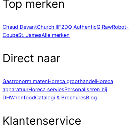
Top merken
Chaud Devant
Churchill
F2D
Q Authentic
Q Raw
Robot-
Coupe
St. James
Alle merken
Direct naar
Gastronorm maten
Horeca groothandel
Horeca
apparatuur
Horeca servies
Personaliseren bij
DHWnonfood
Catalogi & Brochures
Blog
Klantenservice