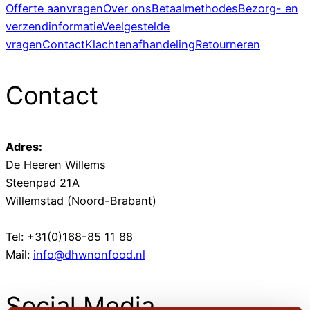
Offerte aanvragen
Over ons
Betaalmethodes
Bezorg- en
verzendinformatie
Veelgestelde
vragen
Contact
Klachtenafhandeling
Retourneren
Contact
Adres:
De Heeren Willems
Steenpad 21A
Willemstad (Noord-Brabant)
Tel: +31(0)168-85 11 88
Mail:
info@dhwnonfood.nl
Social Media