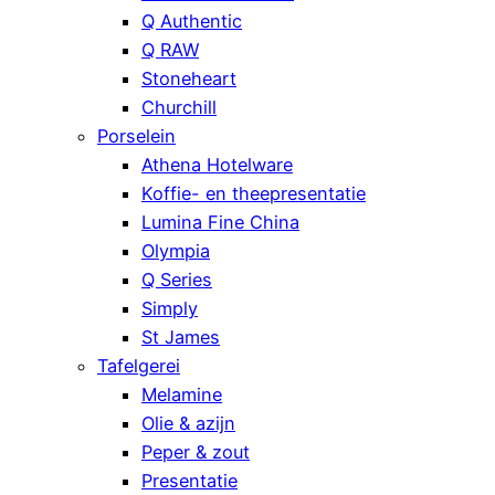
Q Authentic
Q RAW
Stoneheart
Churchill
Porselein
Athena Hotelware
Koffie- en theepresentatie
Lumina Fine China
Olympia
Q Series
Simply
St James
Tafelgerei
Melamine
Olie & azijn
Peper & zout
Presentatie