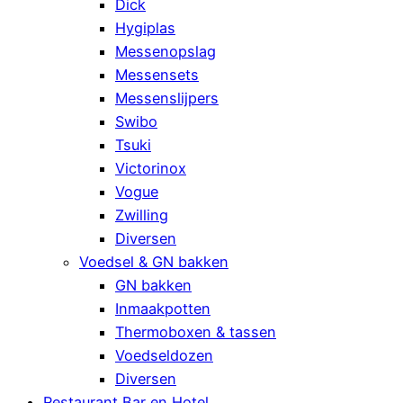
Dick
Hygiplas
Messenopslag
Messensets
Messenslijpers
Swibo
Tsuki
Victorinox
Vogue
Zwilling
Diversen
Voedsel & GN bakken
GN bakken
Inmaakpotten
Thermoboxen & tassen
Voedseldozen
Diversen
Restaurant Bar en Hotel