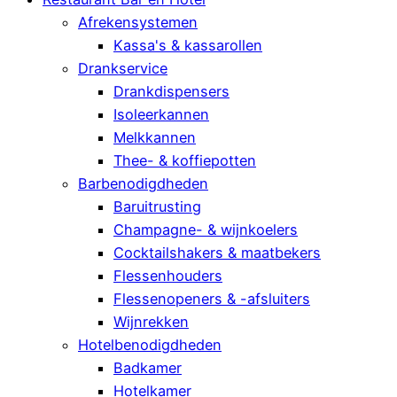
Afrekensystemen
Kassa's & kassarollen
Drankservice
Drankdispensers
Isoleerkannen
Melkkannen
Thee- & koffiepotten
Barbenodigdheden
Baruitrusting
Champagne- & wijnkoelers
Cocktailshakers & maatbekers
Flessenhouders
Flessenopeners & -afsluiters
Wijnrekken
Hotelbenodigdheden
Badkamer
Hotelkamer