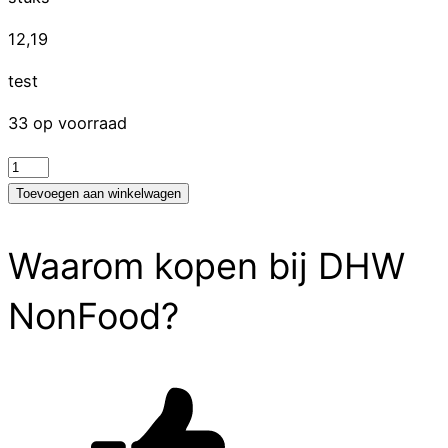
12,19
test
33 op voorraad
test
aantal
Toevoegen aan winkelwagen
Waarom kopen bij DHW
NonFood?