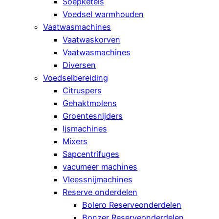
Soepketels
Voedsel warmhouden
Vaatwasmachines
Vaatwaskorven
Vaatwasmachines
Diversen
Voedselbereiding
Citruspers
Gehaktmolens
Groentesnijders
Ijsmachines
Mixers
Sapcentrifuges
vacumeer machines
Vleessnijmachines
Reserve onderdelen
Bolero Reserveonderdelen
Bonzer Reserveonderdelen