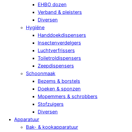
EHBO dozen
Verband & pleisters
Diversen
Hygiëne
Handdoekdispensers
Insectenverdelgers
Luchtverfrissers
Toiletroldispensers
Zeepdispensers
Schoonmaak
Bezems & borstels
Doeken & sponzen
Mopemmers & schrobbers
Stofzuigers
Diversen
Apparatuur
Bak- & kookapparatuur