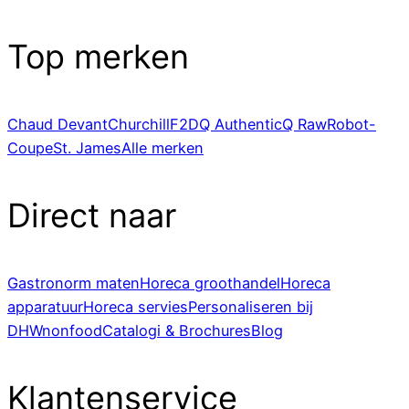
Top merken
Chaud Devant
Churchill
F2D
Q Authentic
Q Raw
Robot-
Coupe
St. James
Alle merken
Direct naar
Gastronorm maten
Horeca groothandel
Horeca
apparatuur
Horeca servies
Personaliseren bij
DHWnonfood
Catalogi & Brochures
Blog
Klantenservice