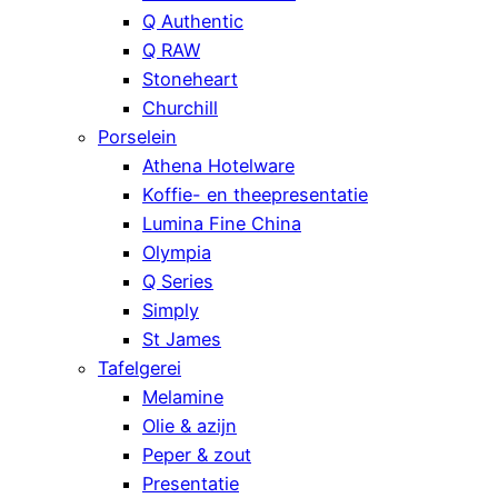
Q Authentic
Q RAW
Stoneheart
Churchill
Porselein
Athena Hotelware
Koffie- en theepresentatie
Lumina Fine China
Olympia
Q Series
Simply
St James
Tafelgerei
Melamine
Olie & azijn
Peper & zout
Presentatie