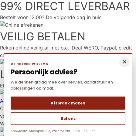
99% DIRECT LEVERBAAR
Bestelt voor 13.00? De volgende dag in huis!
VEILIG BETALEN
Reken online veilig af met o.a. iDeal-WERO, Paypal, credit
card en Mr Cash.
×
DE HEEREN WILLEMS
Persoonlijk advies?
LAAGSTE PRIJS
We denken graag mee over servies, apparatuur en
Elders goedkoper? Neem dan contact met ons op.
oplossingen op maat.
Algemene voorwaarden
|
Privacy policy
|
Cookies
Afspraak maken
Copyright © 2026 De Heeren Willems. Alle rechten
voorbehouden.
Bel ons
Website:
YZCommunicatie
Showroom: Steenpad 21A, Willemstad · 0168 - 85 11 88