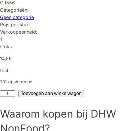
GJ556
Categorieën:
Geen categorie
Prijs per stuk:
Verkoopeenheid:
1
stuks
14,59
test
731 op voorraad
test
Toevoegen aan winkelwagen
aantal
Waarom kopen bij DHW
NonFood?