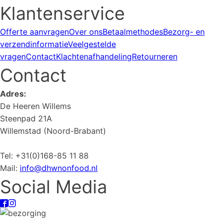
Klantenservice
Offerte aanvragen
Over ons
Betaalmethodes
Bezorg- en
verzendinformatie
Veelgestelde
vragen
Contact
Klachtenafhandeling
Retourneren
Contact
Adres:
De Heeren Willems
Steenpad 21A
Willemstad (Noord-Brabant)
Tel: +31(0)168-85 11 88
Mail:
info@dhwnonfood.nl
Social Media