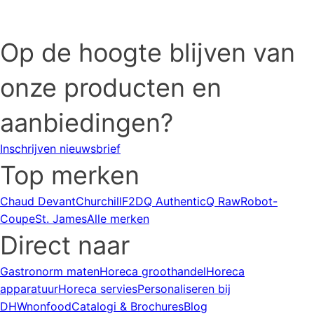
Op de hoogte blijven van
onze producten en
aanbiedingen?
Inschrijven nieuwsbrief
Top merken
Chaud Devant
Churchill
F2D
Q Authentic
Q Raw
Robot-
Coupe
St. James
Alle merken
Direct naar
Gastronorm maten
Horeca groothandel
Horeca
apparatuur
Horeca servies
Personaliseren bij
DHWnonfood
Catalogi & Brochures
Blog