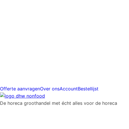
prijs
Gratis
verzending
vanaf
€225
Offerte aanvragen
Over ons
Account
Bestellijst
De horeca groothandel met écht alles voor de horeca