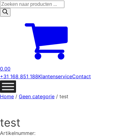
Producten
zoeken
0,00
+31 168 851 188
Klantenservice
Contact
Home
/
Geen categorie
/ test
test
Artikelnummer: