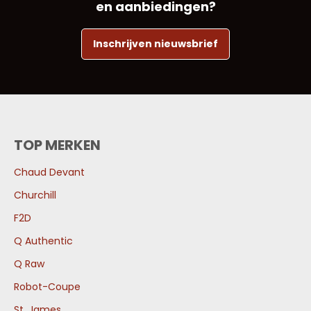
en aanbiedingen?
Inschrijven nieuwsbrief
TOP MERKEN
Chaud Devant
Churchill
F2D
Q Authentic
Q Raw
Robot-Coupe
St. James