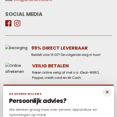
SOCIAL MEDIA
99% DIRECT LEVERBAAR
Bestelt voor 13.00? De volgende dag in huis!
VEILIG BETALEN
Reken online veilig af met o.a. iDeal-WERO,
Paypal, credit card en Mr Cash.
LAAGSTE PRIJS
×
DE HEEREN WILLEMS
Elders goedkoper? Neem dan contact met
Persoonlijk advies?
ons op.
We denken graag mee over servies, apparatuur en
oplossingen op maat.