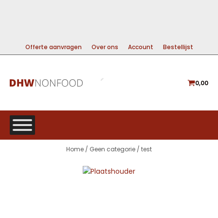
99% DIRECT LEVERBAAR
A-MERKEN VOOR DE BESTE PRIJS
GRATIS VERZENDING VANAF €225
Offerte aanvragen
Over ons
Account
Bestellijst
0,00
Home
/
Geen categorie
/ test