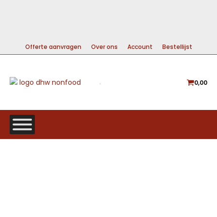
99% DIRECT LEVERBAAR
A-MERKEN VOOR DE BESTE PRIJS
GRATIS VERZENDING VANAF €225
Offerte aanvragen
Over ons
Account
Bestellijst
0,00