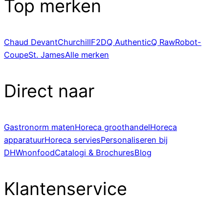
Top merken
Chaud Devant
Churchill
F2D
Q Authentic
Q Raw
Robot-
Coupe
St. James
Alle merken
Direct naar
Gastronorm maten
Horeca groothandel
Horeca
apparatuur
Horeca servies
Personaliseren bij
DHWnonfood
Catalogi & Brochures
Blog
Klantenservice