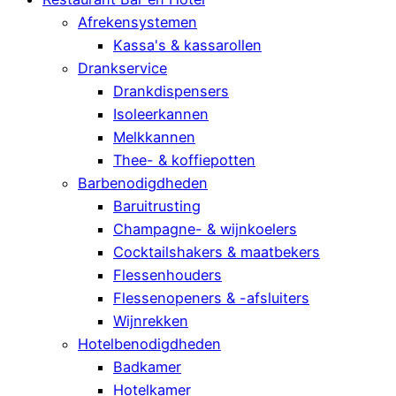
Afrekensystemen
Kassa's & kassarollen
Drankservice
Drankdispensers
Isoleerkannen
Melkkannen
Thee- & koffiepotten
Barbenodigdheden
Baruitrusting
Champagne- & wijnkoelers
Cocktailshakers & maatbekers
Flessenhouders
Flessenopeners & -afsluiters
Wijnrekken
Hotelbenodigdheden
Badkamer
Hotelkamer