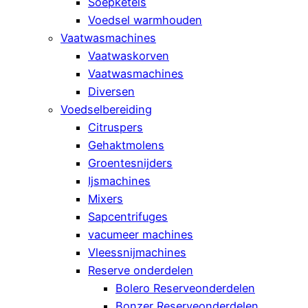
Soepketels
Voedsel warmhouden
Vaatwasmachines
Vaatwaskorven
Vaatwasmachines
Diversen
Voedselbereiding
Citruspers
Gehaktmolens
Groentesnijders
Ijsmachines
Mixers
Sapcentrifuges
vacumeer machines
Vleessnijmachines
Reserve onderdelen
Bolero Reserveonderdelen
Bonzer Reserveonderdelen