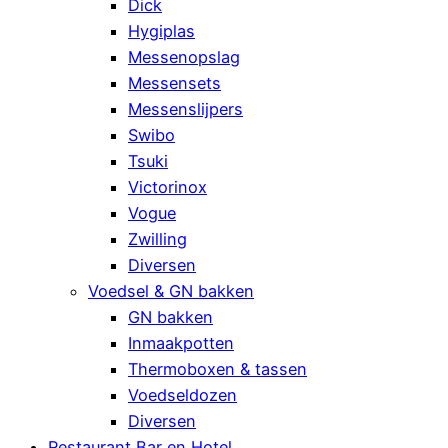
Dick
Hygiplas
Messenopslag
Messensets
Messenslijpers
Swibo
Tsuki
Victorinox
Vogue
Zwilling
Diversen
Voedsel & GN bakken
GN bakken
Inmaakpotten
Thermoboxen & tassen
Voedseldozen
Diversen
Restaurant Bar en Hotel