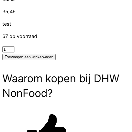
35,49
test
67 op voorraad
test
aantal
Toevoegen aan winkelwagen
Waarom kopen bij DHW
NonFood?