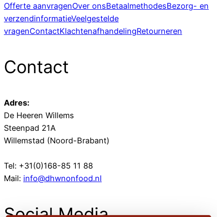
Offerte aanvragen
Over ons
Betaalmethodes
Bezorg- en
verzendinformatie
Veelgestelde
vragen
Contact
Klachtenafhandeling
Retourneren
Contact
Adres:
De Heeren Willems
Steenpad 21A
Willemstad (Noord-Brabant)
Tel: +31(0)168-85 11 88
Mail:
info@dhwnonfood.nl
Social Media