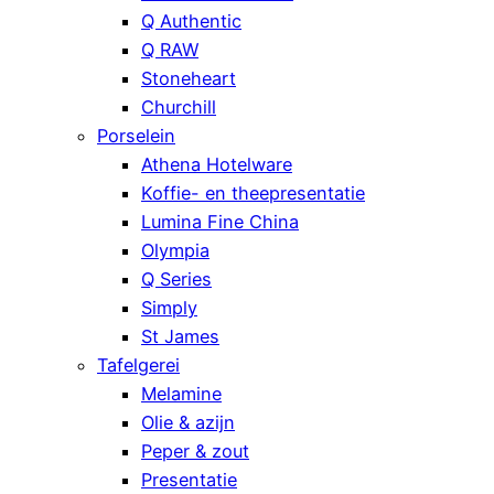
Q Authentic
Q RAW
Stoneheart
Churchill
Porselein
Athena Hotelware
Koffie- en theepresentatie
Lumina Fine China
Olympia
Q Series
Simply
St James
Tafelgerei
Melamine
Olie & azijn
Peper & zout
Presentatie