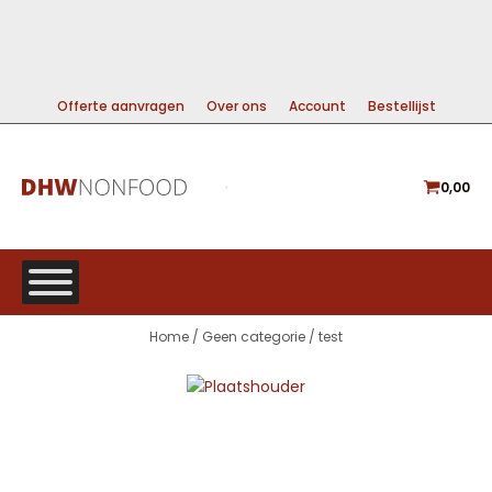
99% DIRECT LEVERBAAR
A-MERKEN VOOR DE BESTE PRIJS
GRATIS VERZENDING VANAF €225
Offerte aanvragen
Over ons
Account
Bestellijst
0,00
Home
/
Geen categorie
/ test