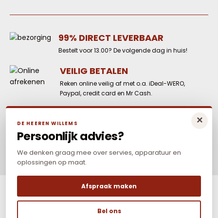
99% DIRECT LEVERBAAR
Bestelt voor 13.00? De volgende dag in huis!
VEILIG BETALEN
Reken online veilig af met o.a. iDeal-WERO,
Paypal, credit card en Mr Cash.
LAAGSTE PRIJS
×
DE HEEREN WILLEMS
Elders goedkoper? Neem dan contact met
Persoonlijk advies?
ons op.
We denken graag mee over servies, apparatuur en
oplossingen op maat.
Afspraak maken
Bel ons