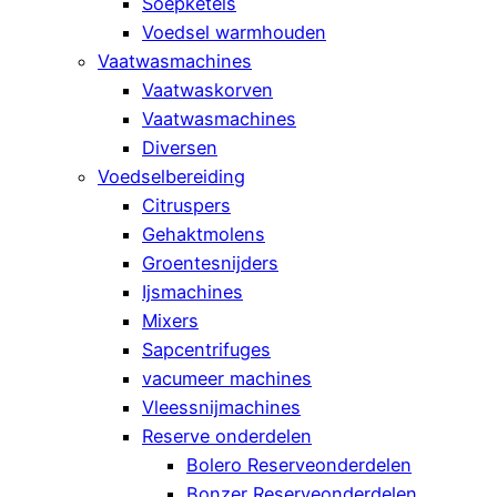
Soepketels
Voedsel warmhouden
Vaatwasmachines
Vaatwaskorven
Vaatwasmachines
Diversen
Voedselbereiding
Citruspers
Gehaktmolens
Groentesnijders
Ijsmachines
Mixers
Sapcentrifuges
vacumeer machines
Vleessnijmachines
Reserve onderdelen
Bolero Reserveonderdelen
Bonzer Reserveonderdelen