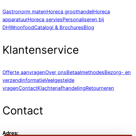
Gastronorm maten
Horeca groothandel
Horeca
apparatuur
Horeca servies
Personaliseren bij
DHWnonfood
Catalogi & Brochures
Blog
Klantenservice
Offerte aanvragen
Over ons
Betaalmethodes
Bezorg- en
verzendinformatie
Veelgestelde
vragen
Contact
Klachtenafhandeling
Retourneren
Contact
Adres: