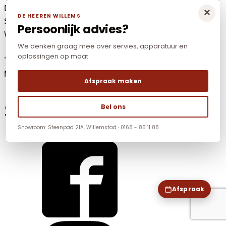
De Heeren Willems
×
DE HEEREN WILLEMS
Steenpad 21A
Persoonlijk advies?
Willemstad (Noord-Brabant)
We denken graag mee over servies, apparatuur en
oplossingen op maat.
Tel: +31(0)168-85 11 88
Mail:
info@dhwnonfood.nl
Afspraak maken
Social Media
Bel ons
Showroom: Steenpad 21A, Willemstad · 0168 - 85 11 88
Afspraak