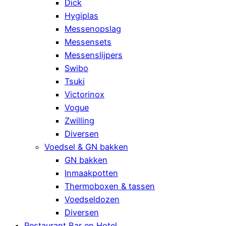
Dick
Hygiplas
Messenopslag
Messensets
Messenslijpers
Swibo
Tsuki
Victorinox
Vogue
Zwilling
Diversen
Voedsel & GN bakken
GN bakken
Inmaakpotten
Thermoboxen & tassen
Voedseldozen
Diversen
Restaurant Bar en Hotel