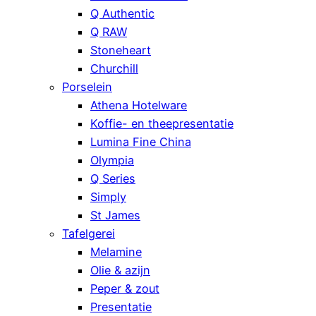
Q Authentic
Q RAW
Stoneheart
Churchill
Porselein
Athena Hotelware
Koffie- en theepresentatie
Lumina Fine China
Olympia
Q Series
Simply
St James
Tafelgerei
Melamine
Olie & azijn
Peper & zout
Presentatie