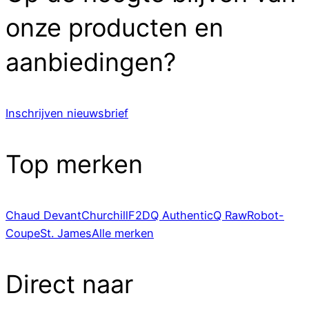
onze producten en
aanbiedingen?
Inschrijven nieuwsbrief
Top merken
Chaud Devant
Churchill
F2D
Q Authentic
Q Raw
Robot-
Coupe
St. James
Alle merken
Direct naar