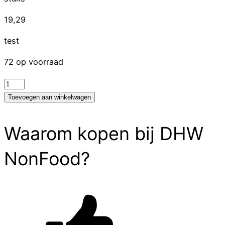
19,29
test
72 op voorraad
test
aantal
Toevoegen aan winkelwagen
Waarom kopen bij DHW
NonFood?