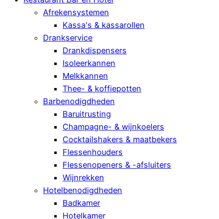
Afrekensystemen
Kassa's & kassarollen
Drankservice
Drankdispensers
Isoleerkannen
Melkkannen
Thee- & koffiepotten
Barbenodigdheden
Baruitrusting
Champagne- & wijnkoelers
Cocktailshakers & maatbekers
Flessenhouders
Flessenopeners & -afsluiters
Wijnrekken
Hotelbenodigdheden
Badkamer
Hotelkamer