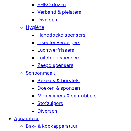
EHBO dozen
Verband & pleisters
Diversen
Hygiëne
Handdoekdispensers
Insectenverdelgers
Luchtverfrissers
Toiletroldispensers
Zeepdispensers
Schoonmaak
Bezems & borstels
Doeken & sponzen
Mopemmers & schrobbers
Stofzuigers
Diversen
Apparatuur
Bak- & kookapparatuur