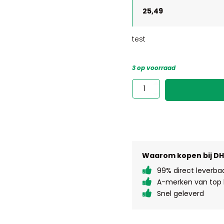
25,49
test
3 op voorraad
test
aantal
Waarom kopen bij D
99% direct leverba
A-merken van top k
Snel geleverd