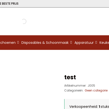
 BESTE PRIJS
kschoenen
Disposables & Schoonmaak
Apparatuur
Keuk
test
Artikelnummer:
J005
Categorieën:
Geen categorie
Verkoopeenheid:
1
stuk