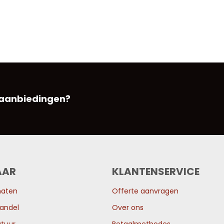
 aanbiedingen?
AAR
KLANTENSERVICE
maten
Offerte aanvragen
andel
Over ons