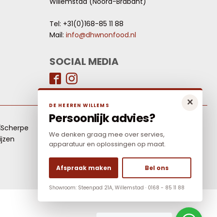
Willemstad (Noord-Brabant)
Tel: +31(0)168-85 11 88
Mail:
info@dhwnonfood.nl
SOCIAL MEDIA
×
DE HEEREN WILLEMS
Persoonlijk advies?
LAAGSTE PRIJS
We denken graag mee over servies,
Elders goedkoper? Neem dan contact met ons
apparatuur en oplossingen op maat.
op.
Afspraak maken
Bel ons
Showroom: Steenpad 21A, Willemstad · 0168 - 85 11 88