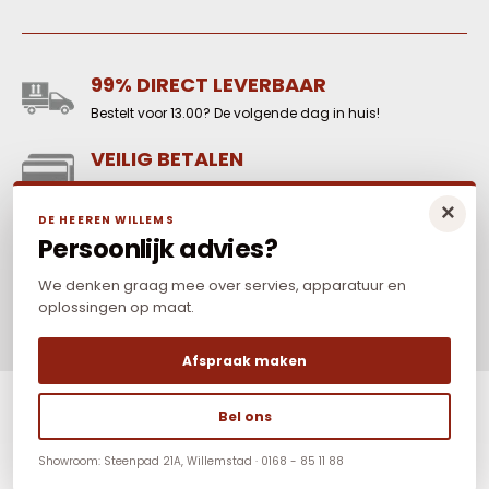
99% DIRECT LEVERBAAR
Bestelt voor 13.00? De volgende dag in huis!
VEILIG BETALEN
Reken online veilig af met o.a. iDeal-WERO, Paypal,
×
credit card en Mr Cash.
DE HEEREN WILLEMS
Persoonlijk advies?
LAAGSTE PRIJS
Elders goedkoper? Neem dan contact met ons op.
We denken graag mee over servies, apparatuur en
oplossingen op maat.
Afspraak maken
Bel ons
Showroom: Steenpad 21A, Willemstad · 0168 - 85 11 88