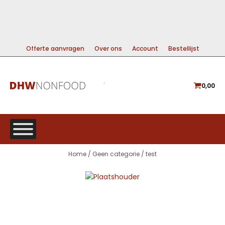
99% DIRECT LEVERBAAR
A-MERKEN VOOR DE BESTE PRIJS
GRATIS VERZENDING VANAF €225
Offerte aanvragen
Over ons
Account
Bestellijst
0,00
Home
/
Geen categorie
/ test