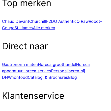
Top merken
Chaud Devant
Churchill
F2D
Q Authentic
Q Raw
Robot-
Coupe
St. James
Alle merken
Direct naar
Gastronorm maten
Horeca groothandel
Horeca
apparatuur
Horeca servies
Personaliseren bij
DHWnonfood
Catalogi & Brochures
Blog
Klantenservice