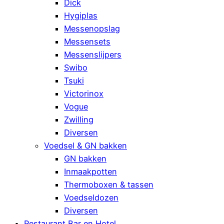
Dick
Hygiplas
Messenopslag
Messensets
Messenslijpers
Swibo
Tsuki
Victorinox
Vogue
Zwilling
Diversen
Voedsel & GN bakken
GN bakken
Inmaakpotten
Thermoboxen & tassen
Voedseldozen
Diversen
Restaurant Bar en Hotel