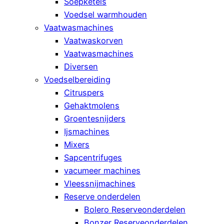
Soepketels
Voedsel warmhouden
Vaatwasmachines
Vaatwaskorven
Vaatwasmachines
Diversen
Voedselbereiding
Citruspers
Gehaktmolens
Groentesnijders
Ijsmachines
Mixers
Sapcentrifuges
vacumeer machines
Vleessnijmachines
Reserve onderdelen
Bolero Reserveonderdelen
Bonzer Reserveonderdelen