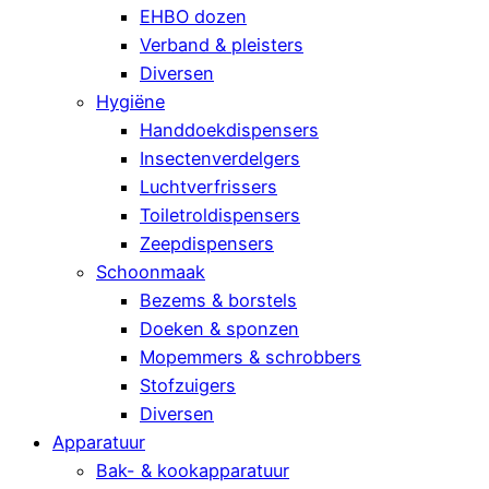
EHBO dozen
Verband & pleisters
Diversen
Hygiëne
Handdoekdispensers
Insectenverdelgers
Luchtverfrissers
Toiletroldispensers
Zeepdispensers
Schoonmaak
Bezems & borstels
Doeken & sponzen
Mopemmers & schrobbers
Stofzuigers
Diversen
Apparatuur
Bak- & kookapparatuur