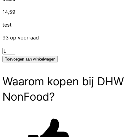
14,59
test
93 op voorraad
test
aantal
Toevoegen aan winkelwagen
Waarom kopen bij DHW
NonFood?