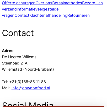
Offerte aanvragen
Over ons
Betaalmethodes
Bezorg- en
verzendinformatie
Veelgestelde
vragen
Contact
Klachtenafhandeling
Retourneren
Contact
Adres:
De Heeren Willems
Steenpad 21A
Willemstad (Noord-Brabant)
Tel: +31(0)168-85 11 88
Mail:
info@dhwnonfood.nl
Social Media