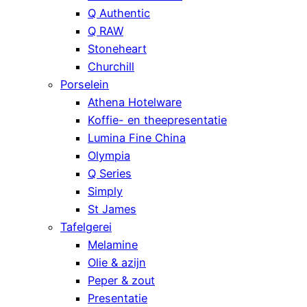
Q Authentic
Q RAW
Stoneheart
Churchill
Porselein
Athena Hotelware
Koffie- en theepresentatie
Lumina Fine China
Olympia
Q Series
Simply
St James
Tafelgerei
Melamine
Olie & azijn
Peper & zout
Presentatie