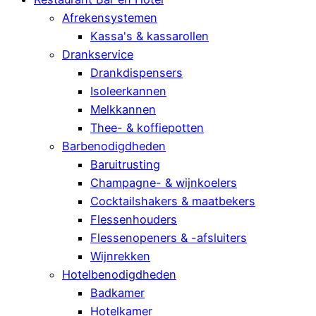
Afrekensystemen
Kassa's & kassarollen
Drankservice
Drankdispensers
Isoleerkannen
Melkkannen
Thee- & koffiepotten
Barbenodigdheden
Baruitrusting
Champagne- & wijnkoelers
Cocktailshakers & maatbekers
Flessenhouders
Flessenopeners & -afsluiters
Wijnrekken
Hotelbenodigdheden
Badkamer
Hotelkamer