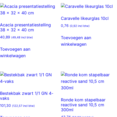
Caravelle likeurglas 10cl
Acacia presentatiestelling
0,76
(
0,92
incl btw)
38 x 32 x 40 cm
Toevoegen aan
40,89
(
49,48
incl btw)
winkelwagen
Toevoegen aan
winkelwagen
Bestekbak zwart 1/1 GN 4-
vaks
Ronde kom stapelbaar
reactive sand 10,5 cm
101,30
(
122,57
incl btw)
300ml
43,74