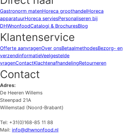
Gastronorm maten
Horeca groothandel
Horeca
apparatuur
Horeca servies
Personaliseren bij
DHWnonfood
Catalogi & Brochures
Blog
Klantenservice
Offerte aanvragen
Over ons
Betaalmethodes
Bezorg- en
verzendinformatie
Veelgestelde
vragen
Contact
Klachtenafhandeling
Retourneren
Contact
Adres:
De Heeren Willems
Steenpad 21A
Willemstad (Noord-Brabant)
Tel: +31(0)168-85 11 88
Mail:
info@dhwnonfood.nl