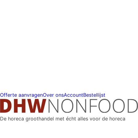
prijs
Gratis
verzending
vanaf
€225
Offerte aanvragen
Over ons
Account
Bestellijst
De horeca groothandel met écht alles voor de horeca