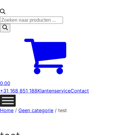
Producten
zoeken
0,00
+31 168 851 188
Klantenservice
Contact
Home
/
Geen categorie
/ test