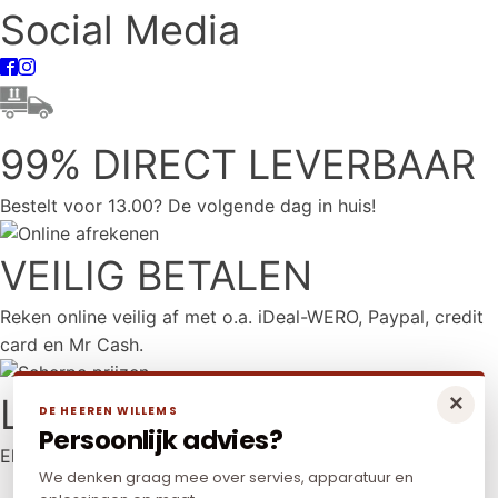
Social Media
99% DIRECT LEVERBAAR
Bestelt voor 13.00? De volgende dag in huis!
VEILIG BETALEN
Reken online veilig af met o.a. iDeal-WERO, Paypal, credit
card en Mr Cash.
LAAGSTE PRIJS
×
DE HEEREN WILLEMS
Persoonlijk advies?
Elders goedkoper? Neem dan contact met ons op.
We denken graag mee over servies, apparatuur en