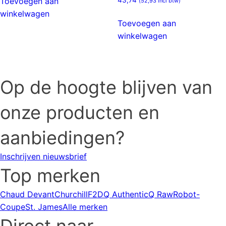
Toevoegen aan
(
52,93
incl btw)
winkelwagen
Toevoegen aan
winkelwagen
Op de hoogte blijven van
onze producten en
aanbiedingen?
Inschrijven nieuwsbrief
Top merken
Chaud Devant
Churchill
F2D
Q Authentic
Q Raw
Robot-
Coupe
St. James
Alle merken
Direct naar