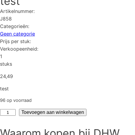
test
Artikelnummer:
J858
Categorieën:
Geen categorie
Prijs per stuk:
Verkoopeenheid:
1
stuks
24,49
test
96 op voorraad
test
Toevoegen aan winkelwagen
aantal
Waarom kopen bij DHW