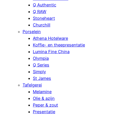
Q Authentic
Q RAW
Stoneheart
Churchill
Porselein
Athena Hotelware
Koffie- en theepresentatie
Lumina Fine China
Olympia
Q Series
Simply
St James
Tafelgerei
Melamine
Olie & azijn
Peper & zout
Presentatie