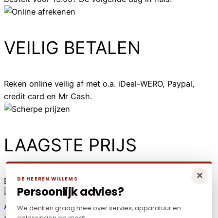
VEILIG BETALEN
Reken online veilig af met o.a. iDeal-WERO, Paypal,
credit card en Mr Cash.
LAAGSTE PRIJS
×
DE HEEREN WILLEMS
Elders goedkoper? Neem dan contact met ons op.
Persoonlijk advies?
Algemene voorwaarden
|
Privacy policy
|
Cookies
We denken graag mee over servies, apparatuur en
oplossingen op maat.