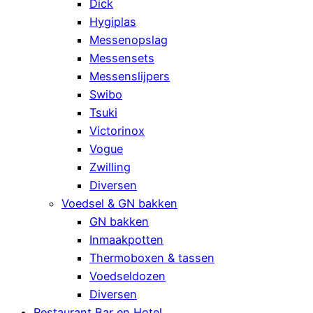
Dick
Hygiplas
Messenopslag
Messensets
Messenslijpers
Swibo
Tsuki
Victorinox
Vogue
Zwilling
Diversen
Voedsel & GN bakken
GN bakken
Inmaakpotten
Thermoboxen & tassen
Voedseldozen
Diversen
Restaurant Bar en Hotel