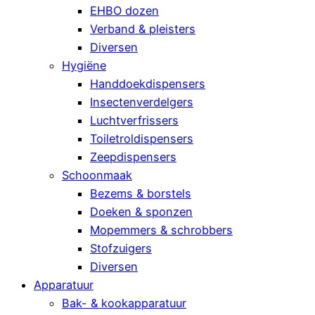
EHBO dozen
Verband & pleisters
Diversen
Hygiëne
Handdoekdispensers
Insectenverdelgers
Luchtverfrissers
Toiletroldispensers
Zeepdispensers
Schoonmaak
Bezems & borstels
Doeken & sponzen
Mopemmers & schrobbers
Stofzuigers
Diversen
Apparatuur
Bak- & kookapparatuur