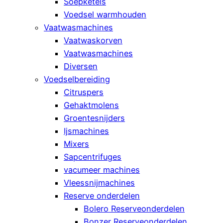
Soepketels
Voedsel warmhouden
Vaatwasmachines
Vaatwaskorven
Vaatwasmachines
Diversen
Voedselbereiding
Citruspers
Gehaktmolens
Groentesnijders
Ijsmachines
Mixers
Sapcentrifuges
vacumeer machines
Vleessnijmachines
Reserve onderdelen
Bolero Reserveonderdelen
Bonzer Reserveonderdelen