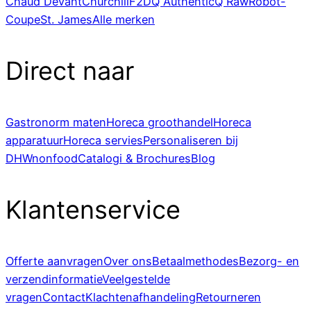
Chaud Devant
Churchill
F2D
Q Authentic
Q Raw
Robot-
Coupe
St. James
Alle merken
Direct naar
Gastronorm maten
Horeca groothandel
Horeca
apparatuur
Horeca servies
Personaliseren bij
DHWnonfood
Catalogi & Brochures
Blog
Klantenservice
Offerte aanvragen
Over ons
Betaalmethodes
Bezorg- en
verzendinformatie
Veelgestelde
vragen
Contact
Klachtenafhandeling
Retourneren