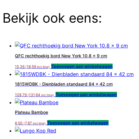
Bekijk ook eens:
QFC rechthoekig bord New York 10,8 x 9 cm
Toevoegen aan winkelwagen
15,36
18,59
(
incl btw)
1815WDBK - Dienbladen standaard 84 x 42 cm
Toevoegen aan winkelwagen
108,79
131,64
(
incl btw)
Plateau Bamboe
Toevoegen aan winkelwagen
6,50
7,87
(
incl btw)