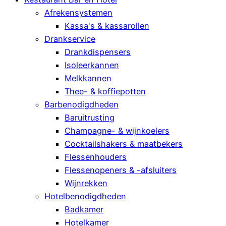
Afrekensystemen
Kassa's & kassarollen
Drankservice
Drankdispensers
Isoleerkannen
Melkkannen
Thee- & koffiepotten
Barbenodigdheden
Baruitrusting
Champagne- & wijnkoelers
Cocktailshakers & maatbekers
Flessenhouders
Flessenopeners & -afsluiters
Wijnrekken
Hotelbenodigdheden
Badkamer
Hotelkamer