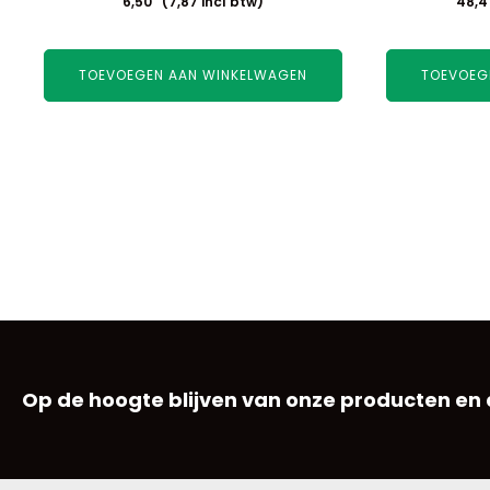
6,50
(
7,87
incl btw)
48,4
TOEVOEGEN AAN WINKELWAGEN
TOEVOEG
Op de hoogte blijven van onze producten en