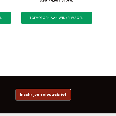
3,80
(
4,60
incl btw)
EN
TOEVOEGEN AAN WINKELWAGEN
Inschrijven nieuwsbrief