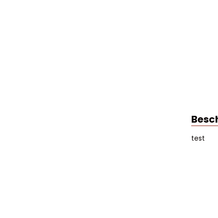
Besch
test