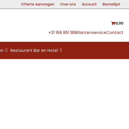
Offerte aanvragen
Over ons
Account
Bestellijst
0,00
+31 168 851 188
Klantenservice
Contact
en
Restaurant Bar en Hotel