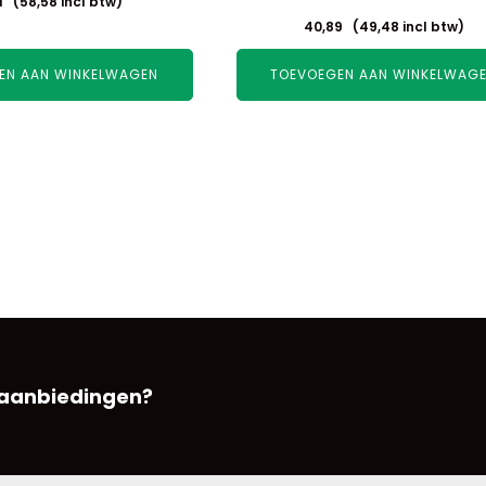
1
(
58,58
incl btw)
40,89
(
49,48
incl btw)
EN AAN WINKELWAGEN
TOEVOEGEN AAN WINKELWAG
 aanbiedingen?