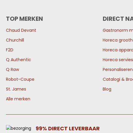
TOP MERKEN
DIRECT N
Chaud Devant
Gastronorm 
Churchill
Horeca grooth
F2D
Horeca appara
Q Authentic
Horeca servies
Q Raw
Personalisere
Robot-Coupe
Catalogi & Br
St. James
Blog
Alle merken
99% DIRECT LEVERBAAR