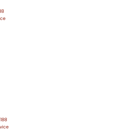
88
ice
 188
vice