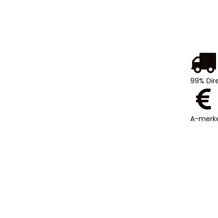
99% Dir
A-merke