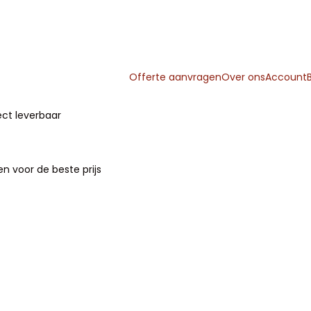
Offerte aanvragen
Over ons
Account
B
ect leverbaar
99%
Direct
leverbaar
n voor de beste prijs
A-
merken
voor de
beste
prijs