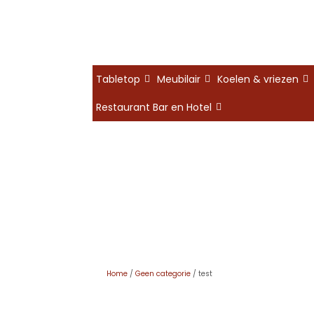
Tabletop
Meubilair
Koelen & vriezen
Restaurant Bar en Hotel
Home
/
Geen categorie
/ test