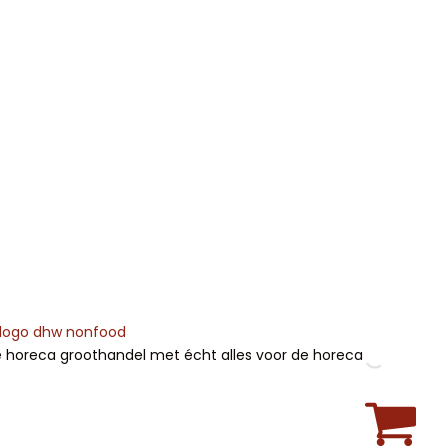
Gratis
verzending
vanaf
€225
 horeca groothandel met écht alles voor de horeca