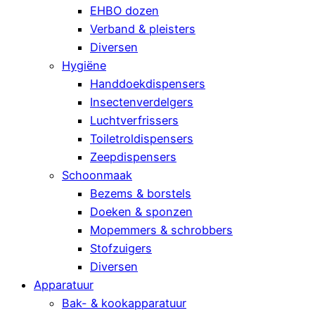
EHBO dozen
Verband & pleisters
Diversen
Hygiëne
Handdoekdispensers
Insectenverdelgers
Luchtverfrissers
Toiletroldispensers
Zeepdispensers
Schoonmaak
Bezems & borstels
Doeken & sponzen
Mopemmers & schrobbers
Stofzuigers
Diversen
Apparatuur
Bak- & kookapparatuur