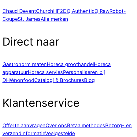
Chaud Devant
Churchill
F2D
Q Authentic
Q Raw
Robot-
Coupe
St. James
Alle merken
Direct naar
Gastronorm maten
Horeca groothandel
Horeca
apparatuur
Horeca servies
Personaliseren bij
DHWnonfood
Catalogi & Brochures
Blog
Klantenservice
Offerte aanvragen
Over ons
Betaalmethodes
Bezorg- en
verzendinformatie
Veelgestelde