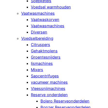
Soepketels
Voedsel warmhouden
Vaatwasmachines
Vaatwaskorven
Vaatwasmachines
Diversen
Voedselbereiding
Citruspers
Gehaktmolens
Groentesnijders
Ijsmachines
Mixers
Sapcentrifuges
vacumeer machines
Vleessnijmachines
Reserve onderdelen
Bolero Reserveonderdelen
Bonzer Reserveonderdelen