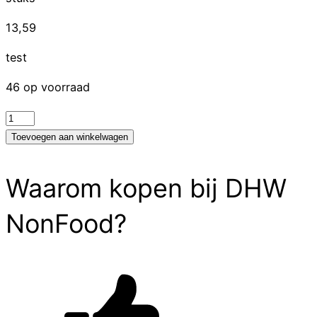
13,59
test
46 op voorraad
test
aantal
Toevoegen aan winkelwagen
Waarom kopen bij DHW
NonFood?