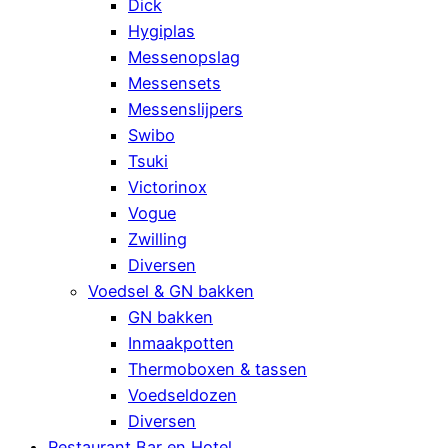
Dick
Hygiplas
Messenopslag
Messensets
Messenslijpers
Swibo
Tsuki
Victorinox
Vogue
Zwilling
Diversen
Voedsel & GN bakken
GN bakken
Inmaakpotten
Thermoboxen & tassen
Voedseldozen
Diversen
Restaurant Bar en Hotel