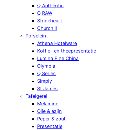
Q Authentic
Q RAW
Stoneheart
Churchill
Porselein
Athena Hotelware
Koffie- en theepresentatie
Lumina Fine China
Olympia
Q Series
Simply
St James
Tafelgerei
Melamine
Olie & azijn
Peper & zout
Presentatie