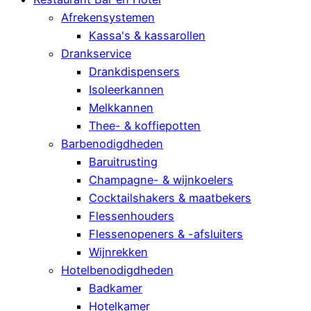
Afrekensystemen
Kassa's & kassarollen
Drankservice
Drankdispensers
Isoleerkannen
Melkkannen
Thee- & koffiepotten
Barbenodigdheden
Baruitrusting
Champagne- & wijnkoelers
Cocktailshakers & maatbekers
Flessenhouders
Flessenopeners & -afsluiters
Wijnrekken
Hotelbenodigdheden
Badkamer
Hotelkamer