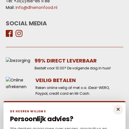
Tel: +31(0)168-85 11 88
Mail:
info@dhwnonfood.nl
SOCIAL MEDIA
99% DIRECT LEVERBAAR
Bestelt voor 13.00? De volgende dag in huis!
VEILIG BETALEN
Reken online veilig af met o.a. iDeal-WERO,
Paypal, credit card en Mr Cash.
LAAGSTE PRIJS
×
DE HEEREN WILLEMS
Elders goedkoper? Neem dan contact met
Persoonlijk advies?
ons op.
We denken graag mee over servies, apparatuur en