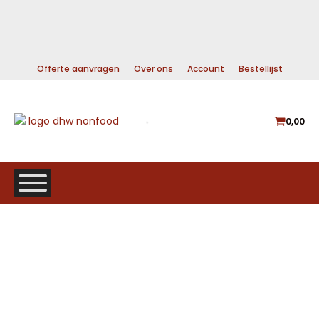
99% DIRECT LEVERBAAR
A-MERKEN VOOR DE BESTE PRIJS
GRATIS VERZENDING VANAF €225
Offerte aanvragen
Over ons
Account
Bestellijst
0,00