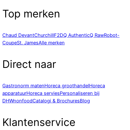
Top merken
Chaud Devant
Churchill
F2D
Q Authentic
Q Raw
Robot-
Coupe
St. James
Alle merken
Direct naar
Gastronorm maten
Horeca groothandel
Horeca
apparatuur
Horeca servies
Personaliseren bij
DHWnonfood
Catalogi & Brochures
Blog
Klantenservice