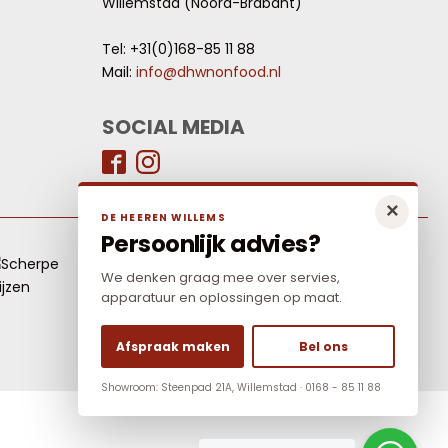
Willemstad (Noord-Brabant)
Tel: +31(0)168-85 11 88
Mail:
info@dhwnonfood.nl
SOCIAL MEDIA
×
DE HEEREN WILLEMS
Persoonlijk advies?
LAAGSTE PRIJS
We denken graag mee over servies,
Elders goedkoper? Neem dan contact met ons
apparatuur en oplossingen op maat.
op.
Afspraak maken
Bel ons
Showroom: Steenpad 21A, Willemstad · 0168 - 85 11 88