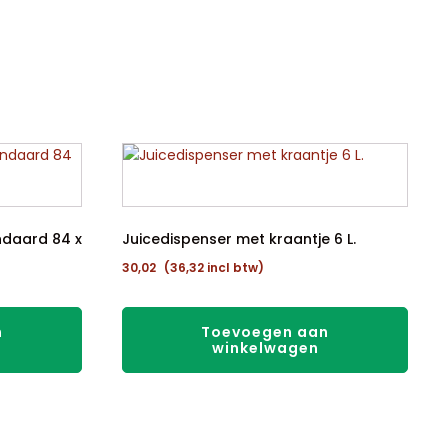
ndaard 84 x
Juicedispenser met kraantje 6 L.
30,02
(
36,32
incl btw)
n
Toevoegen aan
winkelwagen