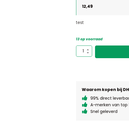
12,49
test
13 op voorraad
test
aantal
Waarom kopen bij D
99% direct leverba
A-merken van top k
Snel geleverd