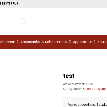
 BESTE PRIJS
kschoenen
Disposables & Schoonmaak
Apparatuur
Keuk
test
Artikelnummer:
E890
Categorieën:
Geen categorie
Verkoopeenheid:
1
stuk