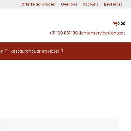
Offerte aanvragen
Over ons
Account
Bestellijst
0,00
+31 168 851 188
Klantenservice
Contact
en
Restaurant Bar en Hotel
s