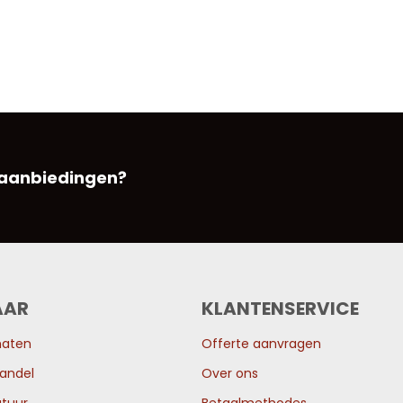
 aanbiedingen?
AAR
KLANTENSERVICE
maten
Offerte aanvragen
andel
Over ons