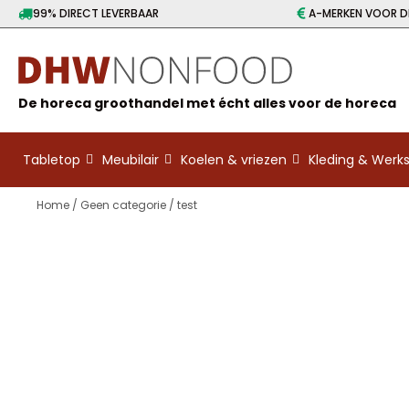
99% DIRECT LEVERBAAR
A-MERKEN VOOR DE
De horeca groothandel met écht alles voor de horeca
Tabletop
Meubilair
Koelen & vriezen
Kleding & Wer
Home
/
Geen categorie
/ test