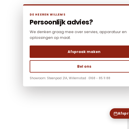
DE HEEREN WILLEMS
Persoonlijk advies?
We denken graag mee over servies, apparatuur en
oplossingen op maat.
Afspraak maken
Bel ons
Showroom: Steenpad 21A, Willemstad · 0168 - 85 11 88
Afsp