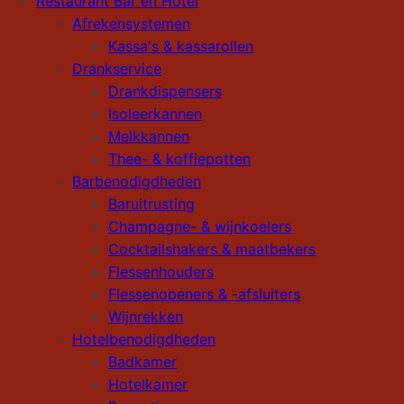
Restaurant Bar en Hotel
Afrekensystemen
Kassa's & kassarollen
Drankservice
Drankdispensers
Isoleerkannen
Melkkannen
Thee- & koffiepotten
Barbenodigdheden
Baruitrusting
Champagne- & wijnkoelers
Cocktailshakers & maatbekers
Flessenhouders
Flessenopeners & -afsluiters
Wijnrekken
Hotelbenodigdheden
Badkamer
Hotelkamer