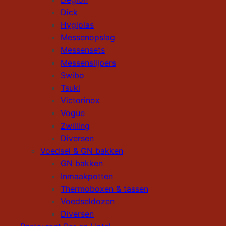
Dick
Hygiplas
Messenopslag
Messensets
Messenslijpers
Swibo
Tsuki
Victorinox
Vogue
Zwilling
Diversen
Voedsel & GN bakken
GN bakken
Inmaakpotten
Thermoboxen & tassen
Voedseldozen
Diversen