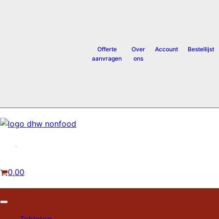
99% DIRECT LEVERBAAR
A-
MERKEN
VOOR
Offerte
Over
Account
Bestellijst
DE
aanvragen
ons
BESTE
PRIJS
GRATIS
VERZENDING
VANAF €225
0,00