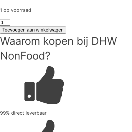
1 op voorraad
test
aantal
Toevoegen aan winkelwagen
Waarom kopen bij DHW
NonFood?
99% direct leverbaar