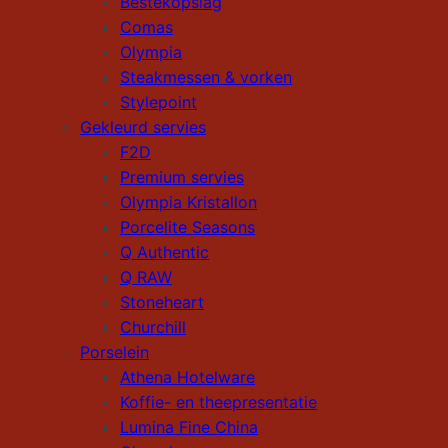
Bestekopslag
Comas
Olympia
Steakmessen & vorken
Stylepoint
Gekleurd servies
F2D
Premium servies
Olympia Kristallon
Porcelite Seasons
Q Authentic
Q RAW
Stoneheart
Churchill
Porselein
Athena Hotelware
Koffie- en theepresentatie
Lumina Fine China