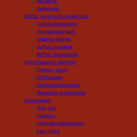
Receptie
Veiligheid
Buffet service & presentatie
Ontbijtdispensers
Drankdispensers
Chafing dishes
Buffetuitrusting
Buffet presentatie
Menumappen-/borden
Display signs
Krijtborden
Menukaarthouders
Rekening presentatie
Dienbladen
Anti-slip
Cambro
Diversen dienbladen
Fast-food