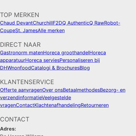
TOP MERKEN
Chaud Devant
Churchill
F2D
Q Authentic
Q Raw
Robot-
Coupe
St. James
Alle merken
DIRECT NAAR
Gastronorm maten
Horeca groothandel
Horeca
apparatuur
Horeca servies
Personaliseren bij
DHWnonfood
Catalogi & Brochures
Blog
KLANTENSERVICE
Offerte aanvragen
Over ons
Betaalmethodes
Bezorg- en
verzendinformatie
Veelgestelde
vragen
Contact
Klachtenafhandeling
Retourneren
CONTACT
Adres: