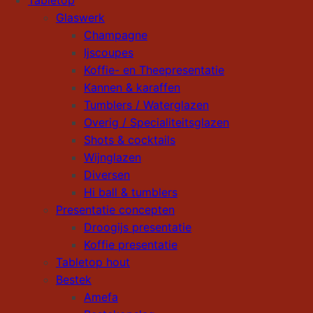
Tabletop
Glaswerk
Champagne
Ijscoupes
Koffie- en Theepresentatie
Kannen & karaffen
Tumblers / Waterglazen
Overig / Specialiteitsglazen
Shots & cocktails
Wijnglazen
Diversen
Hi ball & tumblers
Presentatie concepten
Droogijs presentatie
Koffie presentatie
Tabletop hout
Bestek
Amefa