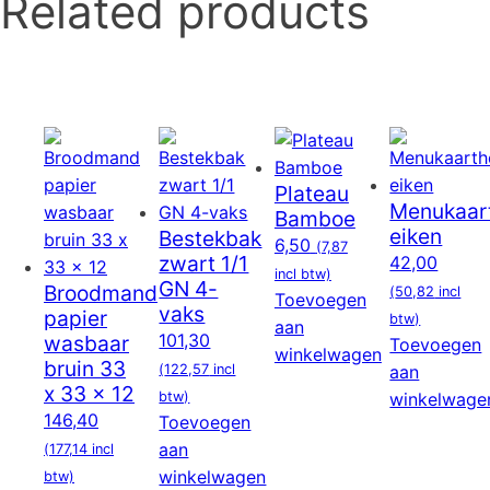
Related products
Plateau
Menukaar
Bamboe
eiken
Bestekbak
6,50
(
7,87
zwart 1/1
42,00
incl btw)
GN 4-
Broodmand
(
50,82
incl
Toevoegen
vaks
papier
btw)
aan
101,30
wasbaar
Toevoegen
winkelwagen
bruin 33
(
122,57
incl
aan
x 33 x 12
btw)
winkelwage
146,40
Toevoegen
aan
(
177,14
incl
winkelwagen
btw)