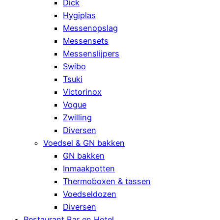
Dick
Hygiplas
Messenopslag
Messensets
Messenslijpers
Swibo
Tsuki
Victorinox
Vogue
Zwilling
Diversen
Voedsel & GN bakken
GN bakken
Inmaakpotten
Thermoboxen & tassen
Voedseldozen
Diversen
Restaurant Bar en Hotel