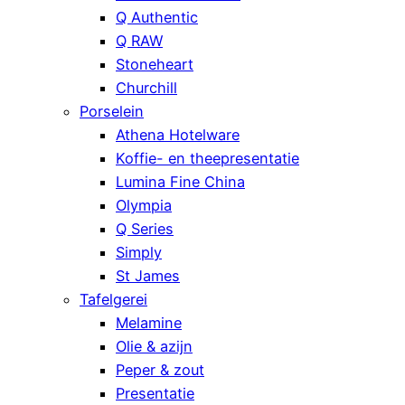
Q Authentic
Q RAW
Stoneheart
Churchill
Porselein
Athena Hotelware
Koffie- en theepresentatie
Lumina Fine China
Olympia
Q Series
Simply
St James
Tafelgerei
Melamine
Olie & azijn
Peper & zout
Presentatie