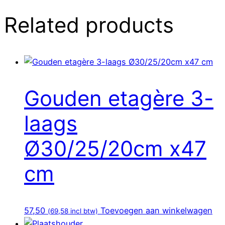
Related products
Gouden etagère 3-
laags
Ø30/25/20cm x47
cm
57,50
Toevoegen aan winkelwagen
(
69,58
incl btw)