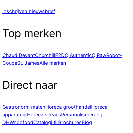
Inschrijven nieuwsbrief
Top merken
Chaud Devant
Churchill
F2D
Q Authentic
Q Raw
Robot-
Coupe
St. James
Alle merken
Direct naar
Gastronorm maten
Horeca groothandel
Horeca
apparatuur
Horeca servies
Personaliseren bij
DHWnonfood
Catalogi & Brochures
Blog