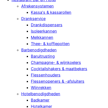
Afrekensystemen
Kassa's & kassarollen
Drankservice
Drankdispensers
Isoleerkannen
Melkkannen
Thee- & koffiepotten
Barbenodigdheden
Baruitrusting
Champagne- & wijnkoelers
Cocktailshakers & maatbekers
Flessenhouders
Flessenopeners & -afsluiters
Wijnrekken
Hotelbenodigdheden
Badkamer
Hotelkamer