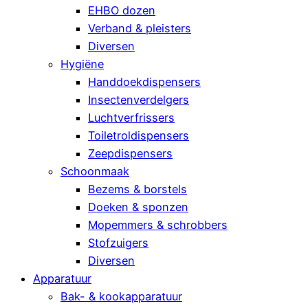
EHBO dozen
Verband & pleisters
Diversen
Hygiëne
Handdoekdispensers
Insectenverdelgers
Luchtverfrissers
Toiletroldispensers
Zeepdispensers
Schoonmaak
Bezems & borstels
Doeken & sponzen
Mopemmers & schrobbers
Stofzuigers
Diversen
Apparatuur
Bak- & kookapparatuur