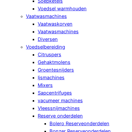
Soepketels
Voedsel warmhouden
Vaatwasmachines
Vaatwaskorven
Vaatwasmachines
Diversen
Voedselbereiding
Citruspers
Gehaktmolens
Groentesnijders
Ijsmachines
Mixers
Sapcentrifuges
vacumeer machines
Vleessnijmachines
Reserve onderdelen
Bolero Reserveonderdelen
Bonzer Reserveonderdelen