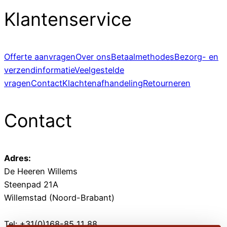
Klantenservice
Offerte aanvragen
Over ons
Betaalmethodes
Bezorg- en
verzendinformatie
Veelgestelde
vragen
Contact
Klachtenafhandeling
Retourneren
Contact
Adres:
De Heeren Willems
Steenpad 21A
Willemstad (Noord-Brabant)
Tel: +31(0)168-85 11 88