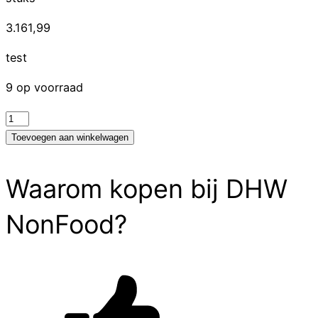
3.161,99
test
9 op voorraad
test
aantal
Toevoegen aan winkelwagen
Waarom kopen bij DHW
NonFood?