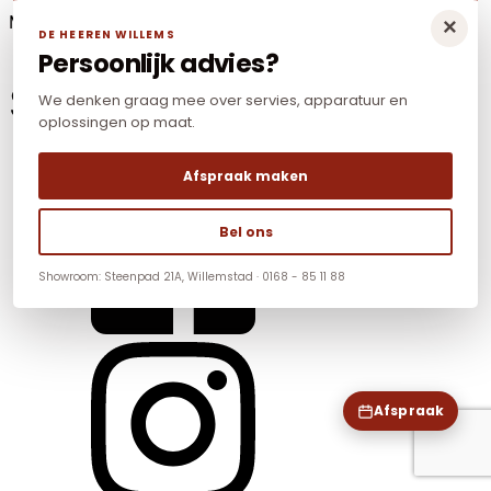
Mail:
info@dhwnonfood.nl
×
DE HEEREN WILLEMS
Persoonlijk advies?
Social Media
We denken graag mee over servies, apparatuur en
oplossingen op maat.
Afspraak maken
Bel ons
Showroom: Steenpad 21A, Willemstad · 0168 - 85 11 88
Afspraak