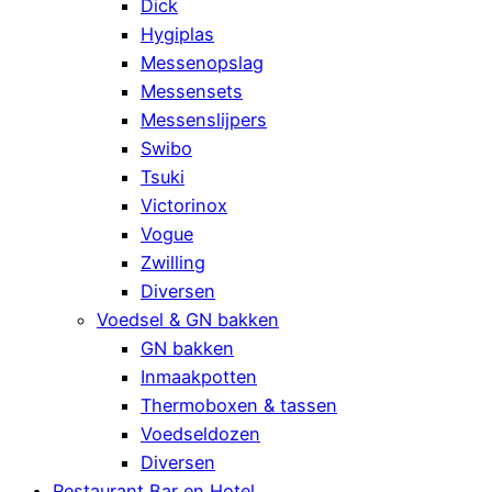
Dick
Hygiplas
Messenopslag
Messensets
Messenslijpers
Swibo
Tsuki
Victorinox
Vogue
Zwilling
Diversen
Voedsel & GN bakken
GN bakken
Inmaakpotten
Thermoboxen & tassen
Voedseldozen
Diversen
Restaurant Bar en Hotel