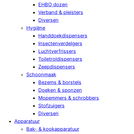
EHBO dozen
Verband & pleisters
Diversen
Hygiëne
Handdoekdispensers
Insectenverdelgers
Luchtverfrissers
Toiletroldispensers
Zeepdispensers
Schoonmaak
Bezems & borstels
Doeken & sponzen
Mopemmers & schrobbers
Stofzuigers
Diversen
Apparatuur
Bak- & kookapparatuur