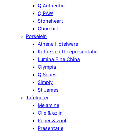
Q Authentic
Q RAW
Stoneheart
Churchill
Porselein
Athena Hotelware
Koffie- en theepresentatie
Lumina Fine China
Olympia
Q Series
Simply
St James
Tafelgerei
Melamine
Olie & azijn
Peper & zout
Presentatie