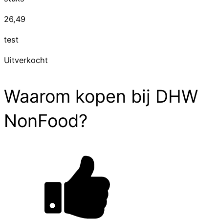
26,49
test
Uitverkocht
Waarom kopen bij DHW
NonFood?