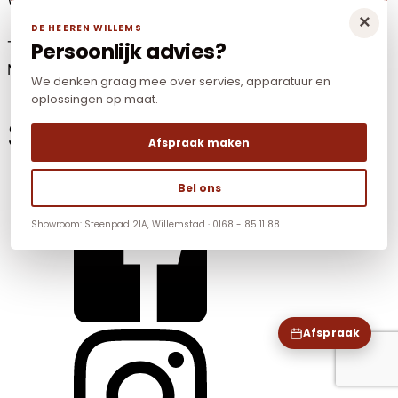
×
DE HEEREN WILLEMS
Tel: +31(0)168-85 11 88
Persoonlijk advies?
Mail:
info@dhwnonfood.nl
We denken graag mee over servies, apparatuur en
oplossingen op maat.
Social Media
Afspraak maken
Bel ons
Showroom: Steenpad 21A, Willemstad · 0168 - 85 11 88
Afspraak