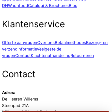
DHWnonfood
Catalogi & Brochures
Blog
Klantenservice
Offerte aanvragen
Over ons
Betaalmethodes
Bezorg- en
verzendinformatie
Veelgestelde
vragen
Contact
Klachtenafhandeling
Retourneren
Contact
Adres:
De Heeren Willems
Steenpad 21A
Willemstad (Noord-Brabant)