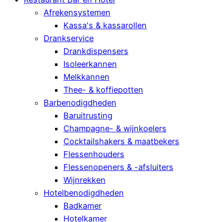
Afrekensystemen
Kassa's & kassarollen
Drankservice
Drankdispensers
Isoleerkannen
Melkkannen
Thee- & koffiepotten
Barbenodigdheden
Baruitrusting
Champagne- & wijnkoelers
Cocktailshakers & maatbekers
Flessenhouders
Flessenopeners & -afsluiters
Wijnrekken
Hotelbenodigdheden
Badkamer
Hotelkamer