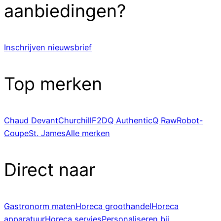
aanbiedingen?
Inschrijven nieuwsbrief
Top merken
Chaud Devant
Churchill
F2D
Q Authentic
Q Raw
Robot-
Coupe
St. James
Alle merken
Direct naar
Gastronorm maten
Horeca groothandel
Horeca
apparatuur
Horeca servies
Personaliseren bij