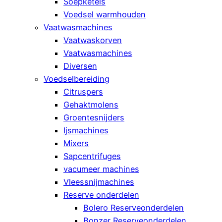
Soepketels
Voedsel warmhouden
Vaatwasmachines
Vaatwaskorven
Vaatwasmachines
Diversen
Voedselbereiding
Citruspers
Gehaktmolens
Groentesnijders
Ijsmachines
Mixers
Sapcentrifuges
vacumeer machines
Vleessnijmachines
Reserve onderdelen
Bolero Reserveonderdelen
Bonzer Reserveonderdelen