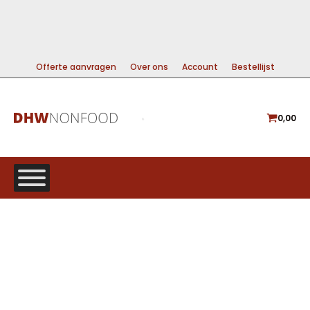
99% DIRECT LEVERBAAR
A-MERKEN VOOR DE BESTE PRIJS
GRATIS VERZENDING VANAF €225
Offerte aanvragen
Over ons
Account
Bestellijst
0,00