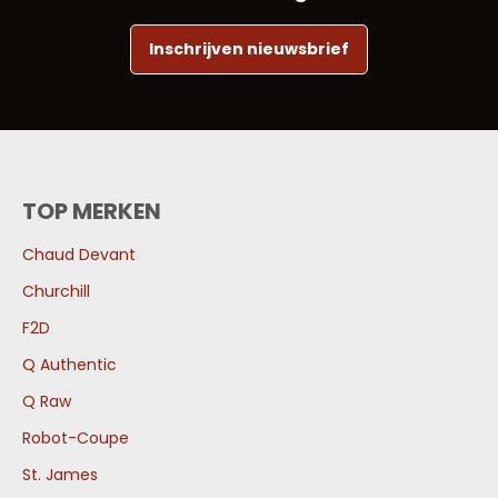
Inschrijven nieuwsbrief
TOP MERKEN
Chaud Devant
Churchill
F2D
Q Authentic
Q Raw
Robot-Coupe
St. James