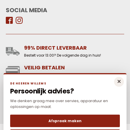
SOCIAL MEDIA
99% DIRECT LEVERBAAR
Bestelt voor 13.00? De volgende dag in huis!
VEILIG BETALEN
Reken online veilig af met o.a. iDeal-WERO, Paypal,
×
credit card en Mr Cash.
DE HEEREN WILLEMS
Persoonlijk advies?
LAAGSTE PRIJS
Elders goedkoper? Neem dan contact met ons op.
We denken graag mee over servies, apparatuur en
oplossingen op maat.
Afspraak maken