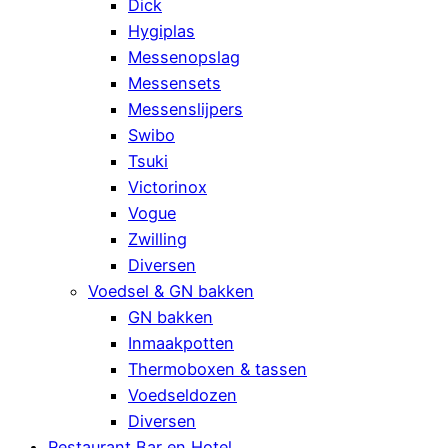
Dick
Hygiplas
Messenopslag
Messensets
Messenslijpers
Swibo
Tsuki
Victorinox
Vogue
Zwilling
Diversen
Voedsel & GN bakken
GN bakken
Inmaakpotten
Thermoboxen & tassen
Voedseldozen
Diversen
Restaurant Bar en Hotel