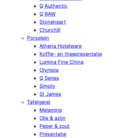
Q Authentic
Q RAW
Stoneheart
Churchill
Porselein
Athena Hotelware
Koffie- en theepresentatie
Lumina Fine China
Olympia
Q Series
Simply
St James
Tafelgerei
Melamine
Olie & azijn
Peper & zout
Presentatie