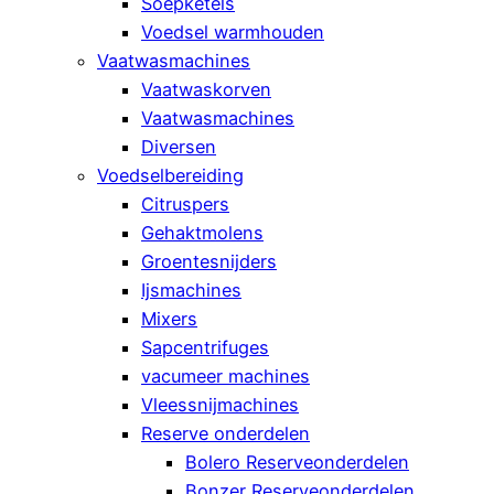
Soepketels
Voedsel warmhouden
Vaatwasmachines
Vaatwaskorven
Vaatwasmachines
Diversen
Voedselbereiding
Citruspers
Gehaktmolens
Groentesnijders
Ijsmachines
Mixers
Sapcentrifuges
vacumeer machines
Vleessnijmachines
Reserve onderdelen
Bolero Reserveonderdelen
Bonzer Reserveonderdelen