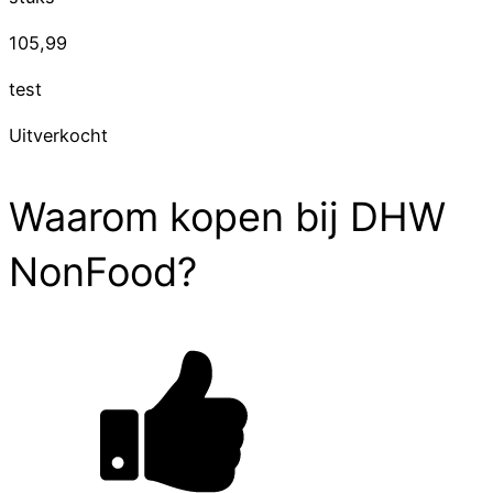
105,99
test
Uitverkocht
Waarom kopen bij DHW
NonFood?