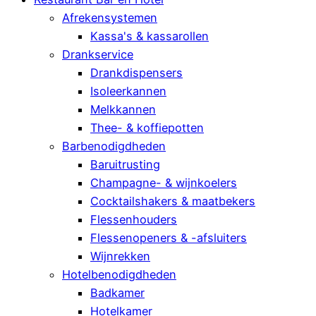
Afrekensystemen
Kassa's & kassarollen
Drankservice
Drankdispensers
Isoleerkannen
Melkkannen
Thee- & koffiepotten
Barbenodigdheden
Baruitrusting
Champagne- & wijnkoelers
Cocktailshakers & maatbekers
Flessenhouders
Flessenopeners & -afsluiters
Wijnrekken
Hotelbenodigdheden
Badkamer
Hotelkamer