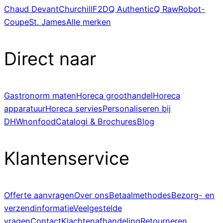
Chaud Devant
Churchill
F2D
Q Authentic
Q Raw
Robot-
Coupe
St. James
Alle merken
Direct naar
Gastronorm maten
Horeca groothandel
Horeca
apparatuur
Horeca servies
Personaliseren bij
DHWnonfood
Catalogi & Brochures
Blog
Klantenservice
Offerte aanvragen
Over ons
Betaalmethodes
Bezorg- en
verzendinformatie
Veelgestelde
vragen
Contact
Klachtenafhandeling
Retourneren