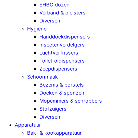
EHBO dozen
Verband & pleisters
Diversen
Hygiëne
Handdoekdispensers
Insectenverdelgers
Luchtverfrissers
Toiletroldispensers
Zeepdispensers
Schoonmaak
Bezems & borstels
Doeken & sponzen
Mopemmers & schrobbers
Stofzuigers
Diversen
Apparatuur
Bak- & kookapparatuur