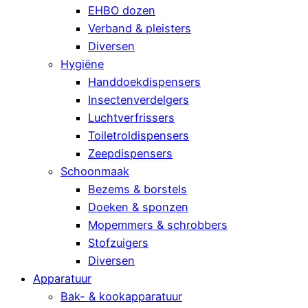
EHBO dozen
Verband & pleisters
Diversen
Hygiëne
Handdoekdispensers
Insectenverdelgers
Luchtverfrissers
Toiletroldispensers
Zeepdispensers
Schoonmaak
Bezems & borstels
Doeken & sponzen
Mopemmers & schrobbers
Stofzuigers
Diversen
Apparatuur
Bak- & kookapparatuur