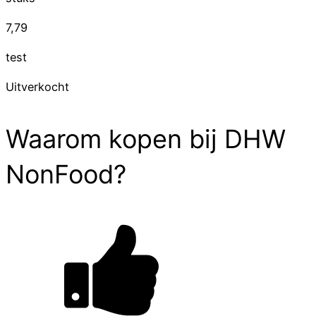
7,79
test
Uitverkocht
Waarom kopen bij DHW
NonFood?