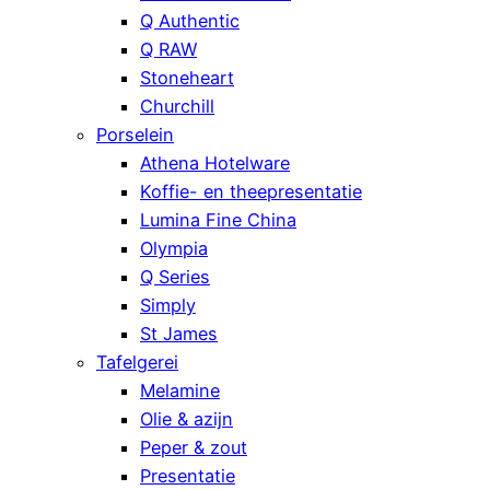
Q Authentic
Q RAW
Stoneheart
Churchill
Porselein
Athena Hotelware
Koffie- en theepresentatie
Lumina Fine China
Olympia
Q Series
Simply
St James
Tafelgerei
Melamine
Olie & azijn
Peper & zout
Presentatie