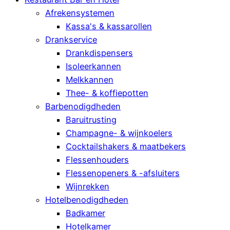
Afrekensystemen
Kassa's & kassarollen
Drankservice
Drankdispensers
Isoleerkannen
Melkkannen
Thee- & koffiepotten
Barbenodigdheden
Baruitrusting
Champagne- & wijnkoelers
Cocktailshakers & maatbekers
Flessenhouders
Flessenopeners & -afsluiters
Wijnrekken
Hotelbenodigdheden
Badkamer
Hotelkamer