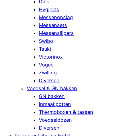
Dick
Hygiplas
Messenopslag
Messensets
Messenslijpers
Swibo
Tsuki
Victorinox
Vogue
Zwilling
Diversen
Voedsel & GN bakken
GN bakken
Inmaakpotten
Thermoboxen & tassen
Voedseldozen
Diversen
Restaurant Bar en Hotel