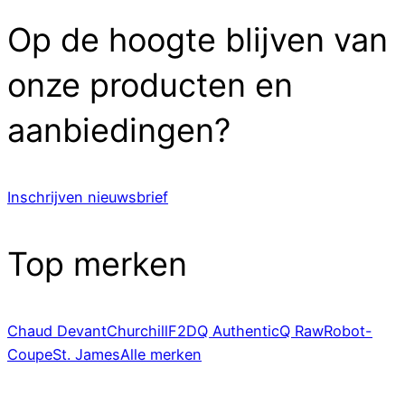
Op de hoogte blijven van
onze producten en
aanbiedingen?
Inschrijven nieuwsbrief
Top merken
Chaud Devant
Churchill
F2D
Q Authentic
Q Raw
Robot-
Coupe
St. James
Alle merken