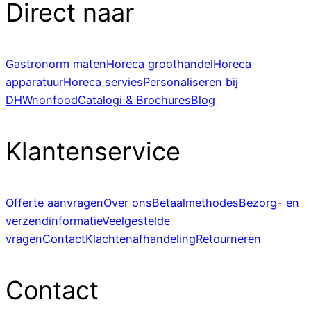
Direct naar
Gastronorm maten
Horeca groothandel
Horeca
apparatuur
Horeca servies
Personaliseren bij
DHWnonfood
Catalogi & Brochures
Blog
Klantenservice
Offerte aanvragen
Over ons
Betaalmethodes
Bezorg- en
verzendinformatie
Veelgestelde
vragen
Contact
Klachtenafhandeling
Retourneren
Contact