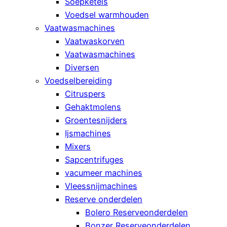
Soepketels
Voedsel warmhouden
Vaatwasmachines
Vaatwaskorven
Vaatwasmachines
Diversen
Voedselbereiding
Citruspers
Gehaktmolens
Groentesnijders
Ijsmachines
Mixers
Sapcentrifuges
vacumeer machines
Vleessnijmachines
Reserve onderdelen
Bolero Reserveonderdelen
Bonzer Reserveonderdelen