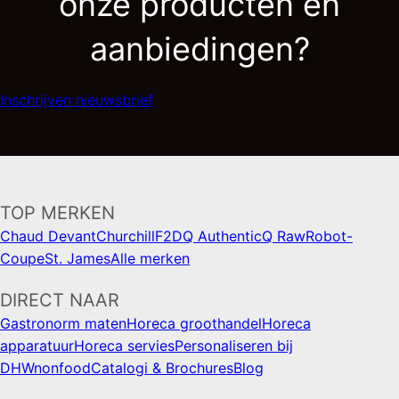
onze producten en
aanbiedingen?
Inschrijven nieuwsbrief
TOP MERKEN
Chaud Devant
Churchill
F2D
Q Authentic
Q Raw
Robot-
Coupe
St. James
Alle merken
DIRECT NAAR
Gastronorm maten
Horeca groothandel
Horeca
apparatuur
Horeca servies
Personaliseren bij
DHWnonfood
Catalogi & Brochures
Blog