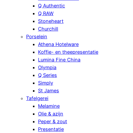
Q Authentic
Q RAW
Stoneheart
Churchill
Porselein
Athena Hotelware
Koffie- en theepresentatie
Lumina Fine China
Olympia
Q Series
Simply
St James
Tafelgerei
Melamine
Olie & azijn
Peper & zout
Presentatie