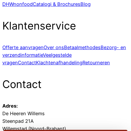
DHWnonfood
Catalogi & Brochures
Blog
Klantenservice
Offerte aanvragen
Over ons
Betaalmethodes
Bezorg- en
verzendinformatie
Veelgestelde
vragen
Contact
Klachtenafhandeling
Retourneren
Contact
Adres:
De Heeren Willems
Steenpad 21A
Willemstad (Noord-Brabant)