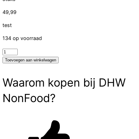
49,99
test
134 op voorraad
test
aantal
Toevoegen aan winkelwagen
Waarom kopen bij DHW
NonFood?