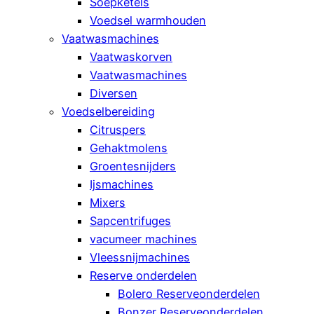
Soepketels
Voedsel warmhouden
Vaatwasmachines
Vaatwaskorven
Vaatwasmachines
Diversen
Voedselbereiding
Citruspers
Gehaktmolens
Groentesnijders
Ijsmachines
Mixers
Sapcentrifuges
vacumeer machines
Vleessnijmachines
Reserve onderdelen
Bolero Reserveonderdelen
Bonzer Reserveonderdelen