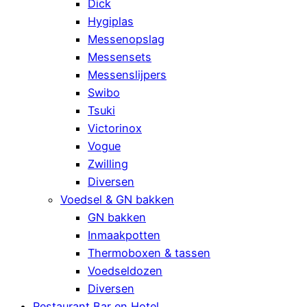
Dick
Hygiplas
Messenopslag
Messensets
Messenslijpers
Swibo
Tsuki
Victorinox
Vogue
Zwilling
Diversen
Voedsel & GN bakken
GN bakken
Inmaakpotten
Thermoboxen & tassen
Voedseldozen
Diversen
Restaurant Bar en Hotel