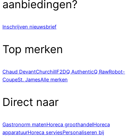
aanbiedingen?
Inschrijven nieuwsbrief
Top merken
Chaud Devant
Churchill
F2D
Q Authentic
Q Raw
Robot-
Coupe
St. James
Alle merken
Direct naar
Gastronorm maten
Horeca groothandel
Horeca
apparatuur
Horeca servies
Personaliseren bij