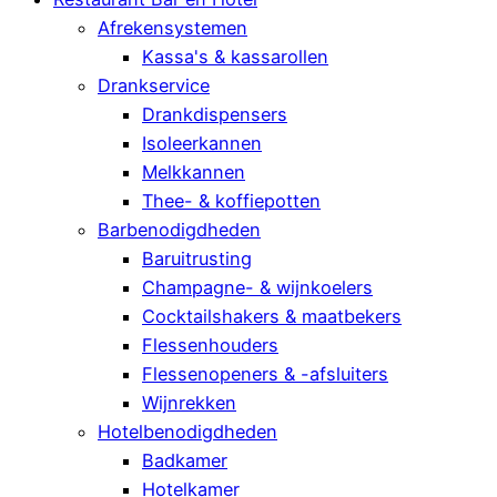
Afrekensystemen
Kassa's & kassarollen
Drankservice
Drankdispensers
Isoleerkannen
Melkkannen
Thee- & koffiepotten
Barbenodigdheden
Baruitrusting
Champagne- & wijnkoelers
Cocktailshakers & maatbekers
Flessenhouders
Flessenopeners & -afsluiters
Wijnrekken
Hotelbenodigdheden
Badkamer
Hotelkamer