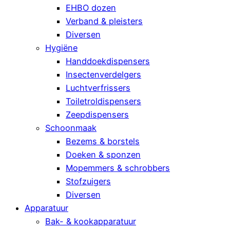
EHBO dozen
Verband & pleisters
Diversen
Hygiëne
Handdoekdispensers
Insectenverdelgers
Luchtverfrissers
Toiletroldispensers
Zeepdispensers
Schoonmaak
Bezems & borstels
Doeken & sponzen
Mopemmers & schrobbers
Stofzuigers
Diversen
Apparatuur
Bak- & kookapparatuur