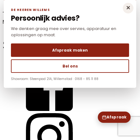
×
DE HEEREN WILLEMS
Tel: +31(0)168-85 11 88
Persoonlijk advies?
Mail:
info@dhwnonfood.nl
We denken graag mee over servies, apparatuur en
oplossingen op maat.
Social Media
Afspraak maken
Bel ons
Showroom: Steenpad 21A, Willemstad · 0168 - 85 11 88
Afspraak