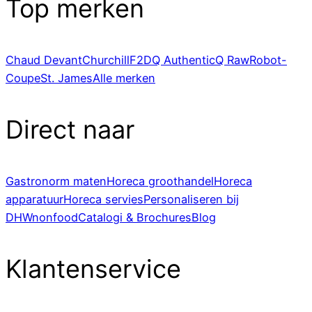
Top merken
Chaud Devant
Churchill
F2D
Q Authentic
Q Raw
Robot-
Coupe
St. James
Alle merken
Direct naar
Gastronorm maten
Horeca groothandel
Horeca
apparatuur
Horeca servies
Personaliseren bij
DHWnonfood
Catalogi & Brochures
Blog
Klantenservice