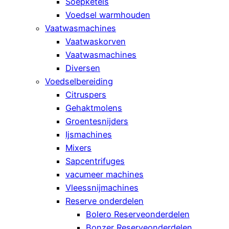
Soepketels
Voedsel warmhouden
Vaatwasmachines
Vaatwaskorven
Vaatwasmachines
Diversen
Voedselbereiding
Citruspers
Gehaktmolens
Groentesnijders
Ijsmachines
Mixers
Sapcentrifuges
vacumeer machines
Vleessnijmachines
Reserve onderdelen
Bolero Reserveonderdelen
Bonzer Reserveonderdelen