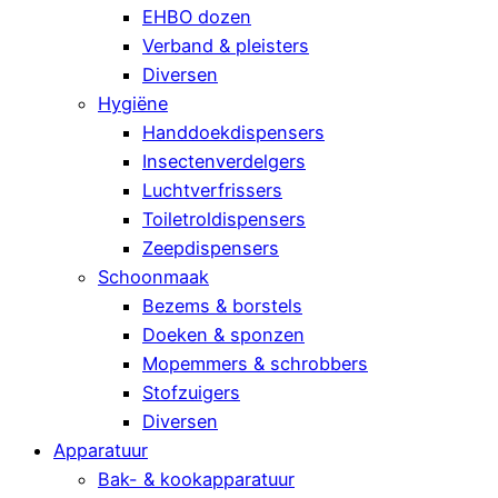
EHBO dozen
Verband & pleisters
Diversen
Hygiëne
Handdoekdispensers
Insectenverdelgers
Luchtverfrissers
Toiletroldispensers
Zeepdispensers
Schoonmaak
Bezems & borstels
Doeken & sponzen
Mopemmers & schrobbers
Stofzuigers
Diversen
Apparatuur
Bak- & kookapparatuur