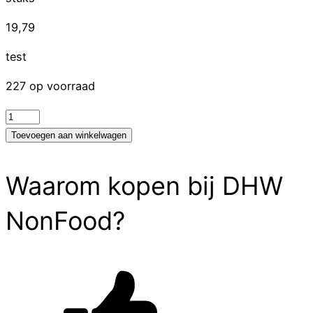
19,79
test
227 op voorraad
test
aantal
Toevoegen aan winkelwagen
Waarom kopen bij DHW
NonFood?