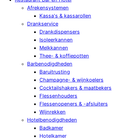
Afrekensystemen
Kassa's & kassarollen
Drankservice
Drankdispensers
Isoleerkannen
Melkkannen
Thee- & koffiepotten
Barbenodigdheden
Baruitrusting
Champagne- & wijnkoelers
Cocktailshakers & maatbekers
Flessenhouders
Flessenopeners & -afsluiters
Wijnrekken
Hotelbenodigdheden
Badkamer
Hotelkamer