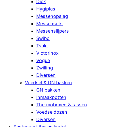
Dick
Hygiplas
Messenopslag
Messensets
Messenslijpers
Swibo
Tsuki
Victorinox
Vogue
Zwilling
Diversen
Voedsel & GN bakken
GN bakken
Inmaakpotten
Thermoboxen & tassen
Voedseldozen
Diversen
Restaurant Bar en Hotel