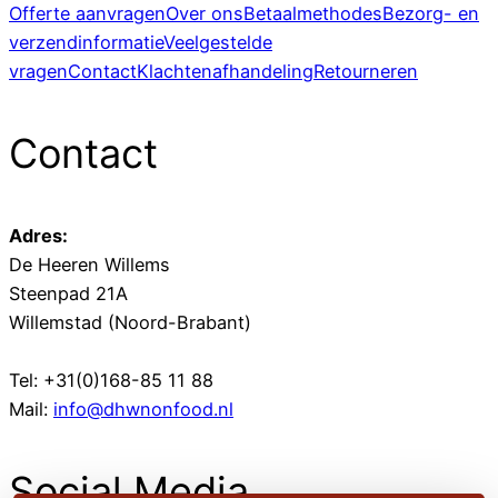
Offerte aanvragen
Over ons
Betaalmethodes
Bezorg- en
verzendinformatie
Veelgestelde
vragen
Contact
Klachtenafhandeling
Retourneren
Contact
Adres:
De Heeren Willems
Steenpad 21A
Willemstad (Noord-Brabant)
Tel: +31(0)168-85 11 88
Mail:
info@dhwnonfood.nl
Social Media