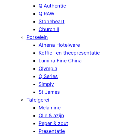
Q Authentic
Q RAW
Stoneheart
Churchill
Porselein
Athena Hotelware
Koffie- en theepresentatie
Lumina Fine China
Olympia
Q Series
Simply
St James
Tafelgerei
Melamine
Olie & azijn
Peper & zout
Presentatie