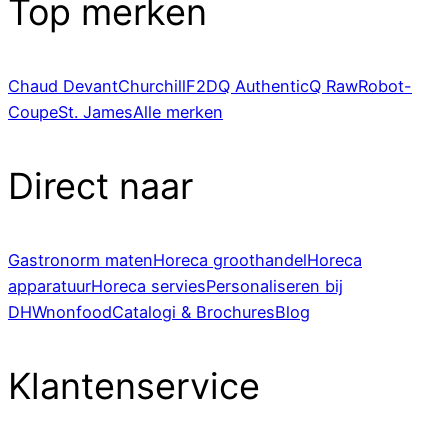
Top merken
Chaud Devant
Churchill
F2D
Q Authentic
Q Raw
Robot-
Coupe
St. James
Alle merken
Direct naar
Gastronorm maten
Horeca groothandel
Horeca
apparatuur
Horeca servies
Personaliseren bij
DHWnonfood
Catalogi & Brochures
Blog
Klantenservice