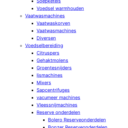
Soepketels
Voedsel warmhouden
Vaatwasmachines
Vaatwaskorven
Vaatwasmachines
Diversen
Voedselbereiding
Citruspers
Gehaktmolens
Groentesnijders
Ijsmachines
Mixers
Sapcentrifuges
vacumeer machines
Vleessnijmachines
Reserve onderdelen
Bolero Reserveonderdelen
Bonzer Reserveonderdelen