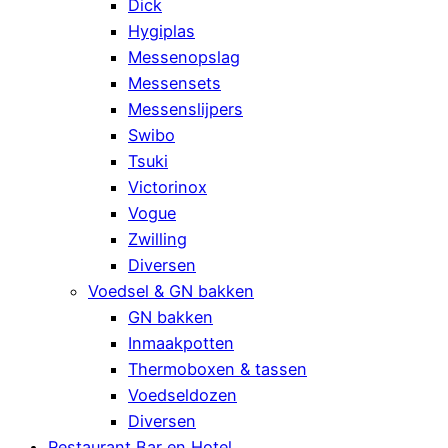
Dick
Hygiplas
Messenopslag
Messensets
Messenslijpers
Swibo
Tsuki
Victorinox
Vogue
Zwilling
Diversen
Voedsel & GN bakken
GN bakken
Inmaakpotten
Thermoboxen & tassen
Voedseldozen
Diversen
Restaurant Bar en Hotel