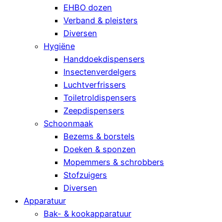
EHBO dozen
Verband & pleisters
Diversen
Hygiëne
Handdoekdispensers
Insectenverdelgers
Luchtverfrissers
Toiletroldispensers
Zeepdispensers
Schoonmaak
Bezems & borstels
Doeken & sponzen
Mopemmers & schrobbers
Stofzuigers
Diversen
Apparatuur
Bak- & kookapparatuur