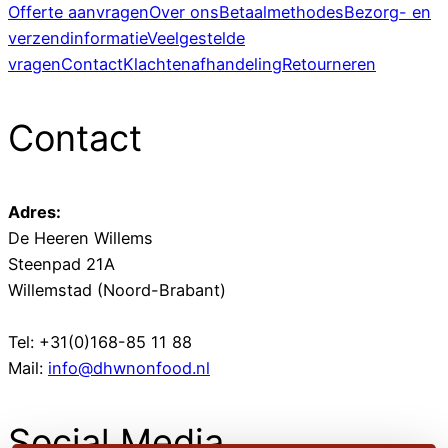
Offerte aanvragen
Over ons
Betaalmethodes
Bezorg- en
verzendinformatie
Veelgestelde
vragen
Contact
Klachtenafhandeling
Retourneren
Contact
Adres:
De Heeren Willems
Steenpad 21A
Willemstad (Noord-Brabant)
Tel: +31(0)168-85 11 88
Mail:
info@dhwnonfood.nl
Social Media