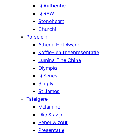
Q Authentic
Q RAW
Stoneheart
Churchill
Porselein
Athena Hotelware
Koffie- en theepresentatie
Lumina Fine China
Olympia
Q Series
Simply
St James
Tafelgerei
Melamine
Olie & azijn
Peper & zout
Presentatie