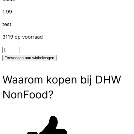
1,99
test
3119 op voorraad
test
aantal
Toevoegen aan winkelwagen
Waarom kopen bij DHW
NonFood?