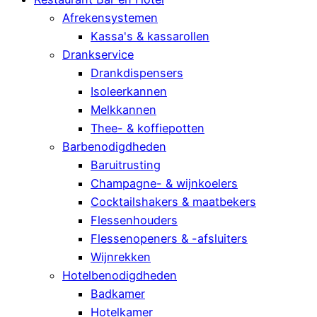
Afrekensystemen
Kassa's & kassarollen
Drankservice
Drankdispensers
Isoleerkannen
Melkkannen
Thee- & koffiepotten
Barbenodigdheden
Baruitrusting
Champagne- & wijnkoelers
Cocktailshakers & maatbekers
Flessenhouders
Flessenopeners & -afsluiters
Wijnrekken
Hotelbenodigdheden
Badkamer
Hotelkamer