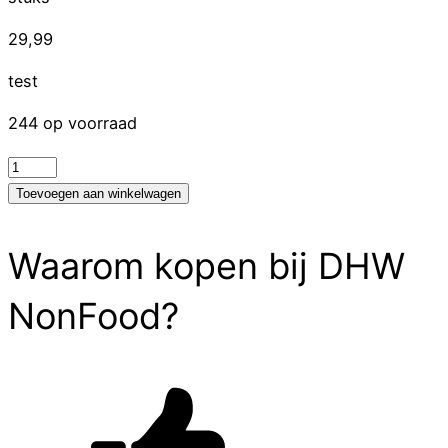
29,99
test
244 op voorraad
test
aantal
Toevoegen aan winkelwagen
Waarom kopen bij DHW
NonFood?