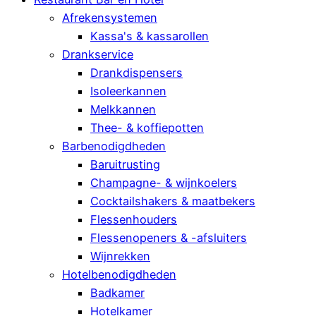
Afrekensystemen
Kassa's & kassarollen
Drankservice
Drankdispensers
Isoleerkannen
Melkkannen
Thee- & koffiepotten
Barbenodigdheden
Baruitrusting
Champagne- & wijnkoelers
Cocktailshakers & maatbekers
Flessenhouders
Flessenopeners & -afsluiters
Wijnrekken
Hotelbenodigdheden
Badkamer
Hotelkamer