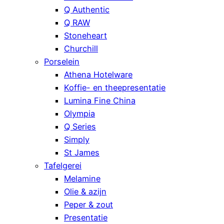
Q Authentic
Q RAW
Stoneheart
Churchill
Porselein
Athena Hotelware
Koffie- en theepresentatie
Lumina Fine China
Olympia
Q Series
Simply
St James
Tafelgerei
Melamine
Olie & azijn
Peper & zout
Presentatie