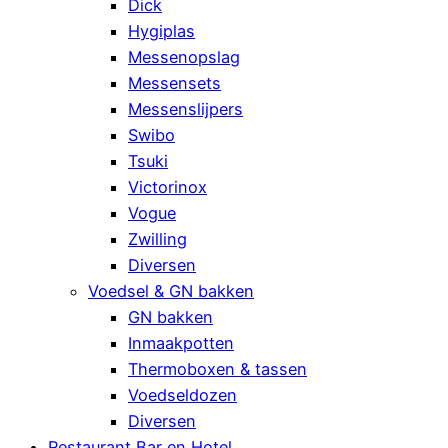
Dick
Hygiplas
Messenopslag
Messensets
Messenslijpers
Swibo
Tsuki
Victorinox
Vogue
Zwilling
Diversen
Voedsel & GN bakken
GN bakken
Inmaakpotten
Thermoboxen & tassen
Voedseldozen
Diversen
Restaurant Bar en Hotel