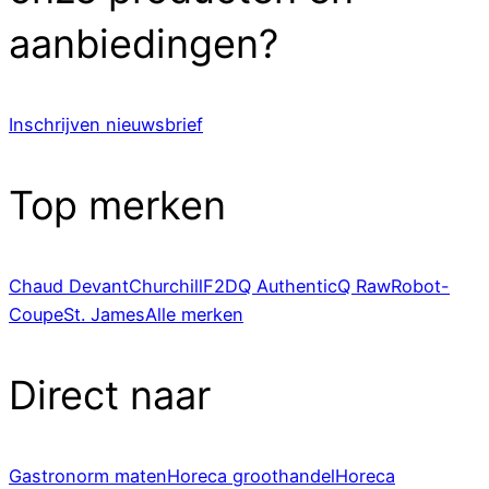
aanbiedingen?
Inschrijven nieuwsbrief
Top merken
Chaud Devant
Churchill
F2D
Q Authentic
Q Raw
Robot-
Coupe
St. James
Alle merken
Direct naar
Gastronorm maten
Horeca groothandel
Horeca