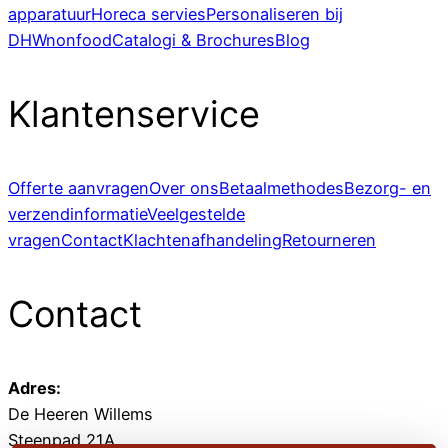
apparatuur
Horeca servies
Personaliseren bij
DHWnonfood
Catalogi & Brochures
Blog
Klantenservice
Offerte aanvragen
Over ons
Betaalmethodes
Bezorg- en
verzendinformatie
Veelgestelde
vragen
Contact
Klachtenafhandeling
Retourneren
Contact
Adres:
De Heeren Willems
Steenpad 21A