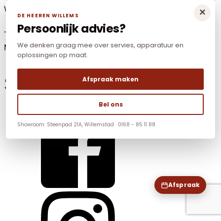
Willemstad (Noord-Brabant)
×
DE HEEREN WILLEMS
Persoonlijk advies?
Tel: +31(0)168-85 11 88
We denken graag mee over servies, apparatuur en
Mail:
info@dhwnonfood.nl
oplossingen op maat.
Social Media
Afspraak maken
Bel ons
Showroom: Steenpad 21A, Willemstad · 0168 - 85 11 88
Afspraak