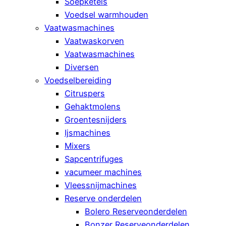
Soepketels
Voedsel warmhouden
Vaatwasmachines
Vaatwaskorven
Vaatwasmachines
Diversen
Voedselbereiding
Citruspers
Gehaktmolens
Groentesnijders
Ijsmachines
Mixers
Sapcentrifuges
vacumeer machines
Vleessnijmachines
Reserve onderdelen
Bolero Reserveonderdelen
Bonzer Reserveonderdelen