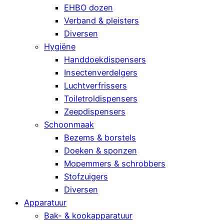
EHBO dozen
Verband & pleisters
Diversen
Hygiëne
Handdoekdispensers
Insectenverdelgers
Luchtverfrissers
Toiletroldispensers
Zeepdispensers
Schoonmaak
Bezems & borstels
Doeken & sponzen
Mopemmers & schrobbers
Stofzuigers
Diversen
Apparatuur
Bak- & kookapparatuur