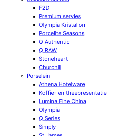
F2D
Premium servies
Olympia Kristallon
Porcelite Seasons
Q Authentic
Q RAW
Stoneheart
Churchill
Porselein
Athena Hotelware
Koffie- en theepresentatie
Lumina Fine China
Olympia
Q Series
Simply
St James