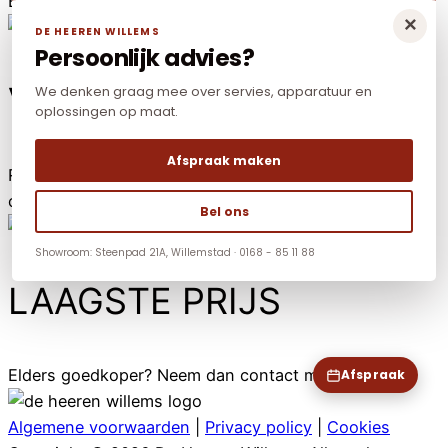
Bestelt voor 13.00? De volgende dag in huis!
×
DE HEEREN WILLEMS
Persoonlijk advies?
VEILIG BETALEN
We denken graag mee over servies, apparatuur en
oplossingen op maat.
Afspraak maken
Reken online veilig af met o.a. iDeal-WERO, Paypal,
credit card en Mr Cash.
Bel ons
Showroom: Steenpad 21A, Willemstad · 0168 - 85 11 88
LAAGSTE PRIJS
Elders goedkoper? Neem dan contact met ons op.
Afspraak
Algemene voorwaarden
|
Privacy policy
|
Cookies