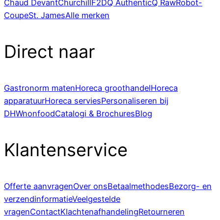
Chaud Devant
Churchill
F2D
Q Authentic
Q Raw
Robot-
Coupe
St. James
Alle merken
Direct naar
Gastronorm maten
Horeca groothandel
Horeca
apparatuur
Horeca servies
Personaliseren bij
DHWnonfood
Catalogi & Brochures
Blog
Klantenservice
Offerte aanvragen
Over ons
Betaalmethodes
Bezorg- en
verzendinformatie
Veelgestelde
vragen
Contact
Klachtenafhandeling
Retourneren