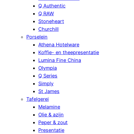
Q Authentic
Q RAW
Stoneheart
Churchill
Porselein
Athena Hotelware
Koffie- en theepresentatie
Lumina Fine China
Olympia
Q Series
Simply
St James
Tafelgerei
Melamine
Olie & azijn
Peper & zout
Presentatie