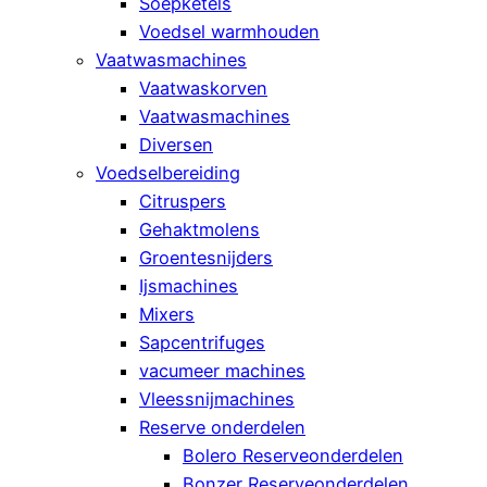
Soepketels
Voedsel warmhouden
Vaatwasmachines
Vaatwaskorven
Vaatwasmachines
Diversen
Voedselbereiding
Citruspers
Gehaktmolens
Groentesnijders
Ijsmachines
Mixers
Sapcentrifuges
vacumeer machines
Vleessnijmachines
Reserve onderdelen
Bolero Reserveonderdelen
Bonzer Reserveonderdelen