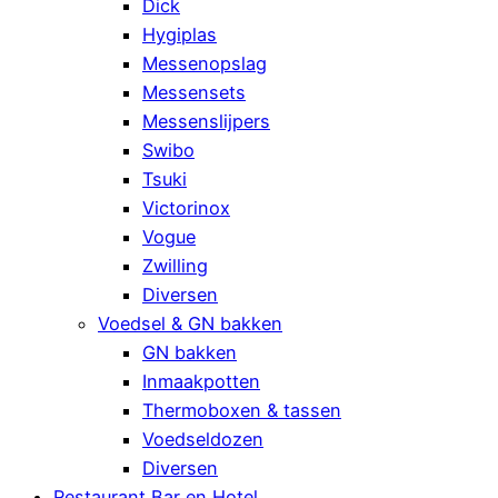
Dick
Hygiplas
Messenopslag
Messensets
Messenslijpers
Swibo
Tsuki
Victorinox
Vogue
Zwilling
Diversen
Voedsel & GN bakken
GN bakken
Inmaakpotten
Thermoboxen & tassen
Voedseldozen
Diversen
Restaurant Bar en Hotel