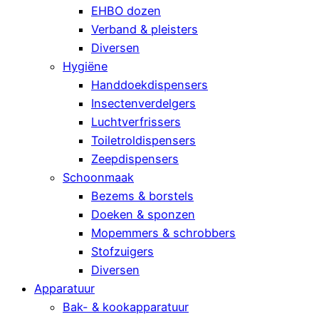
EHBO dozen
Verband & pleisters
Diversen
Hygiëne
Handdoekdispensers
Insectenverdelgers
Luchtverfrissers
Toiletroldispensers
Zeepdispensers
Schoonmaak
Bezems & borstels
Doeken & sponzen
Mopemmers & schrobbers
Stofzuigers
Diversen
Apparatuur
Bak- & kookapparatuur