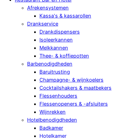
Afrekensystemen
Kassa's & kassarollen
Drankservice
Drankdispensers
Isoleerkannen
Melkkannen
Thee- & koffiepotten
Barbenodigdheden
Baruitrusting
Champagne- & wijnkoelers
Cocktailshakers & maatbekers
Flessenhouders
Flessenopeners & -afsluiters
Wijnrekken
Hotelbenodigdheden
Badkamer
Hotelkamer