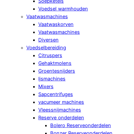
Soepketels
Voedsel warmhouden
Vaatwasmachines
Vaatwaskorven
Vaatwasmachines
Diversen
Voedselbereiding
Citruspers
Gehaktmolens
Groentesnijders
Ijsmachines
Mixers
Sapcentrifuges
vacumeer machines
Vleessnijmachines
Reserve onderdelen
Bolero Reserveonderdelen
Bonzer Reserveonderdelen