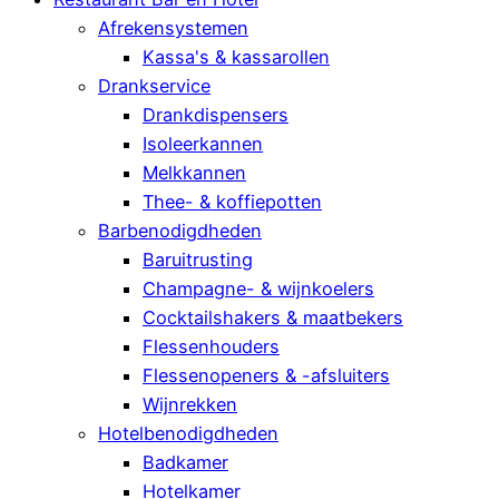
Afrekensystemen
Kassa's & kassarollen
Drankservice
Drankdispensers
Isoleerkannen
Melkkannen
Thee- & koffiepotten
Barbenodigdheden
Baruitrusting
Champagne- & wijnkoelers
Cocktailshakers & maatbekers
Flessenhouders
Flessenopeners & -afsluiters
Wijnrekken
Hotelbenodigdheden
Badkamer
Hotelkamer