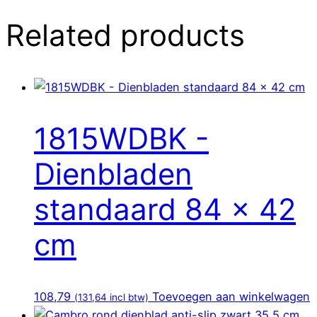
Related products
1815WDBK -
Dienbladen
standaard 84 x 42
cm
108,79
Toevoegen aan winkelwagen
(
131,64
incl btw)