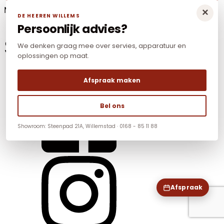
Mail:
info@dhwnonfood.nl
×
DE HEEREN WILLEMS
Persoonlijk advies?
Social Media
We denken graag mee over servies, apparatuur en
oplossingen op maat.
Afspraak maken
Bel ons
Showroom: Steenpad 21A, Willemstad · 0168 - 85 11 88
Afspraak