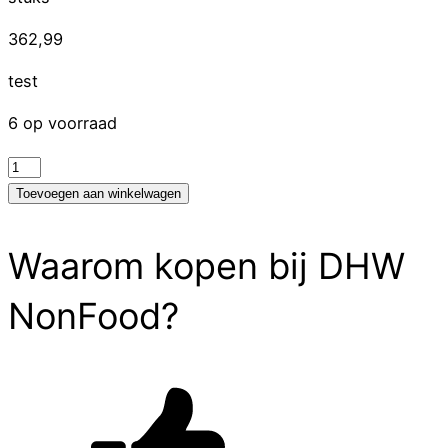
362,99
test
6 op voorraad
test
aantal
Toevoegen aan winkelwagen
Waarom kopen bij DHW
NonFood?