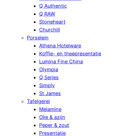
Q Authentic
Q RAW
Stoneheart
Churchill
Porselein
Athena Hotelware
Koffie- en theepresentatie
Lumina Fine China
Olympia
Q Series
Simply
St James
Tafelgerei
Melamine
Olie & azijn
Peper & zout
Presentatie