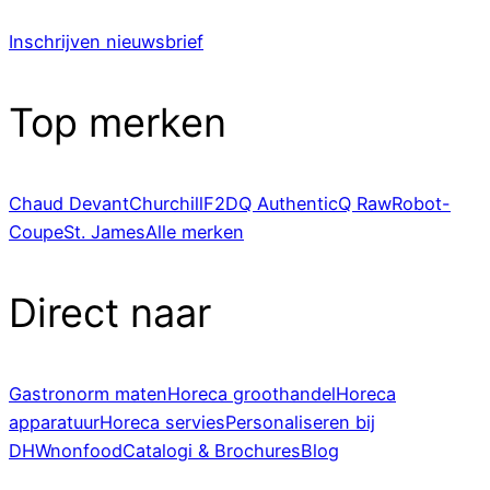
Inschrijven nieuwsbrief
Top merken
Chaud Devant
Churchill
F2D
Q Authentic
Q Raw
Robot-
Coupe
St. James
Alle merken
Direct naar
Gastronorm maten
Horeca groothandel
Horeca
apparatuur
Horeca servies
Personaliseren bij
DHWnonfood
Catalogi & Brochures
Blog