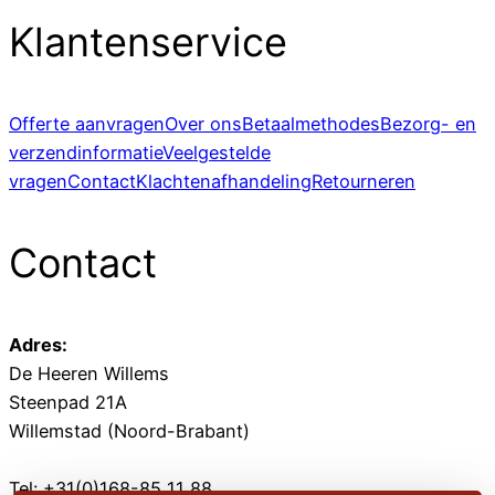
Klantenservice
Offerte aanvragen
Over ons
Betaalmethodes
Bezorg- en
verzendinformatie
Veelgestelde
vragen
Contact
Klachtenafhandeling
Retourneren
Contact
Adres:
De Heeren Willems
Steenpad 21A
Willemstad (Noord-Brabant)
Tel: +31(0)168-85 11 88