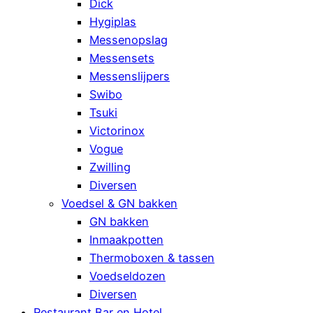
Dick
Hygiplas
Messenopslag
Messensets
Messenslijpers
Swibo
Tsuki
Victorinox
Vogue
Zwilling
Diversen
Voedsel & GN bakken
GN bakken
Inmaakpotten
Thermoboxen & tassen
Voedseldozen
Diversen
Restaurant Bar en Hotel