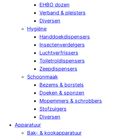
EHBO dozen
Verband & pleisters
Diversen
Hygiëne
Handdoekdispensers
Insectenverdelgers
Luchtverfrissers
Toiletroldispensers
Zeepdispensers
Schoonmaak
Bezems & borstels
Doeken & sponzen
Mopemmers & schrobbers
Stofzuigers
Diversen
Apparatuur
Bak- & kookapparatuur