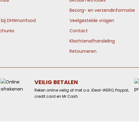
tuur
Betaalmethodes
Bezorg- en verzendinformatie
n bij DHWnonfood
Veelgestelde vragen
ochures
Contact
Klachtenafhandeling
Retourneren
VEILIG BETALEN
Reken online veilig af met o.a. iDeal-WERO, Paypal,
credit card en Mr Cash.