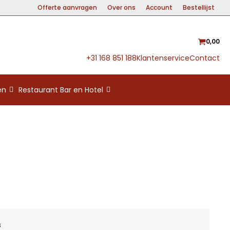
Offerte aanvragen
Over ons
Account
Bestellijst
0,00
+31 168 851 188
Klantenservice
Contact
en
Restaurant Bar en Hotel
s