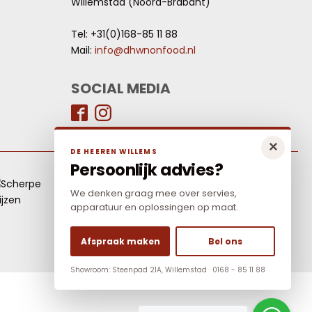
Willemstad (Noord-Brabant)
Tel: +31(0)168-85 11 88
Mail:
info@dhwnonfood.nl
SOCIAL MEDIA
×
DE HEEREN WILLEMS
Persoonlijk advies?
LAAGSTE PRIJS
We denken graag mee over servies,
Elders goedkoper? Neem dan contact met ons
apparatuur en oplossingen op maat.
op.
Afspraak maken
Bel ons
Showroom: Steenpad 21A, Willemstad · 0168 - 85 11 88