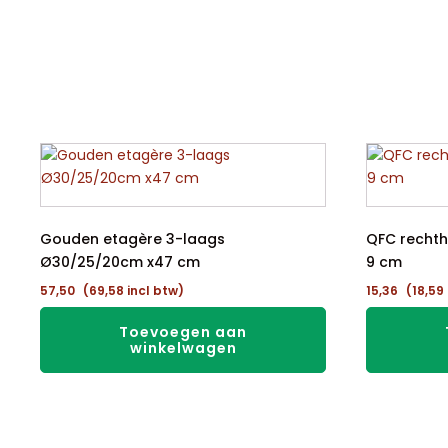
Gouden etagère 3-laags
QFC rechth
Ø30/25/20cm x47 cm
9 cm
57,50
(
69,58
incl btw)
15,36
(
18,59
Toevoegen aan
winkelwagen