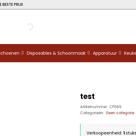
 BESTE PRIJS
kschoenen
Disposables & Schoonmaak
Apparatuur
Keuk
test
Artikelnummer:
CP069
Categorieën:
Geen categorie
Verkoopeenheid:
1
stuk