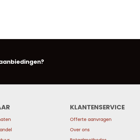
 aanbiedingen?
AAR
KLANTENSERVICE
maten
Offerte aanvragen
andel
Over ons