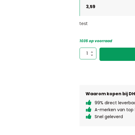
3,59
test
1035 op voorraad
test
aantal
Waarom kopen bij D
99% direct leverba
A-merken van top k
Snel geleverd