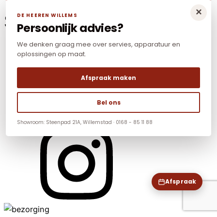
×
Social Media
DE HEEREN WILLEMS
Persoonlijk advies?
We denken graag mee over servies, apparatuur en
oplossingen op maat.
Afspraak maken
Bel ons
Showroom: Steenpad 21A, Willemstad · 0168 - 85 11 88
Afspraak