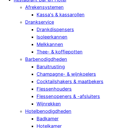
Afrekensystemen
Kassa's & kassarollen
Drankservice
Drankdispensers
Isoleerkannen
Melkkannen
Thee- & koffiepotten
Barbenodigdheden
Baruitrusting
Champagne- & wijnkoelers
Cocktailshakers & maatbekers
Flessenhouders
Flessenopeners & -afsluiters
Wijnrekken
Hotelbenodigdheden
Badkamer
Hotelkamer