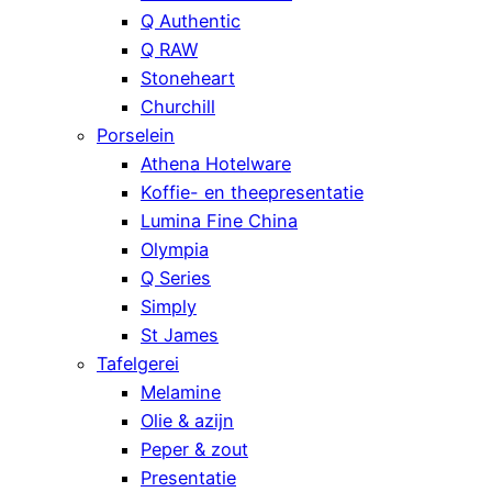
Q Authentic
Q RAW
Stoneheart
Churchill
Porselein
Athena Hotelware
Koffie- en theepresentatie
Lumina Fine China
Olympia
Q Series
Simply
St James
Tafelgerei
Melamine
Olie & azijn
Peper & zout
Presentatie