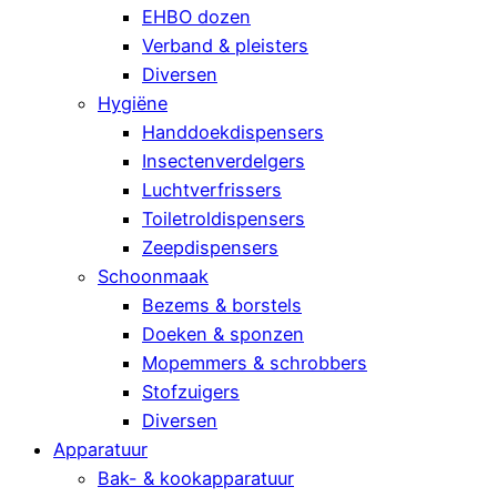
EHBO dozen
Verband & pleisters
Diversen
Hygiëne
Handdoekdispensers
Insectenverdelgers
Luchtverfrissers
Toiletroldispensers
Zeepdispensers
Schoonmaak
Bezems & borstels
Doeken & sponzen
Mopemmers & schrobbers
Stofzuigers
Diversen
Apparatuur
Bak- & kookapparatuur