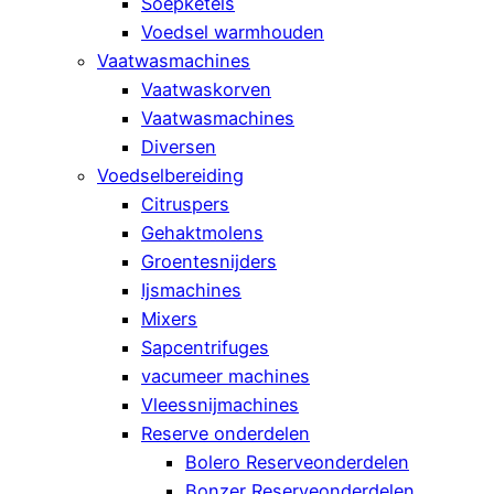
Soepketels
Voedsel warmhouden
Vaatwasmachines
Vaatwaskorven
Vaatwasmachines
Diversen
Voedselbereiding
Citruspers
Gehaktmolens
Groentesnijders
Ijsmachines
Mixers
Sapcentrifuges
vacumeer machines
Vleessnijmachines
Reserve onderdelen
Bolero Reserveonderdelen
Bonzer Reserveonderdelen