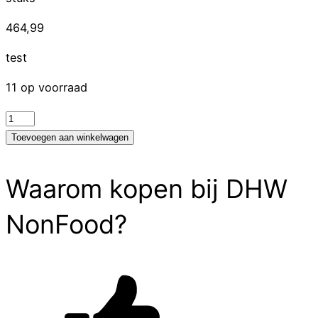
464,99
test
11 op voorraad
test
aantal
Toevoegen aan winkelwagen
Waarom kopen bij DHW
NonFood?