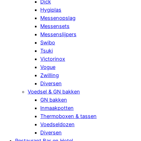
Dick
Hygiplas
Messenopslag
Messensets
Messenslijpers
Swibo
Tsuki
Victorinox
Vogue
Zwilling
Diversen
Voedsel & GN bakken
GN bakken
Inmaakpotten
Thermoboxen & tassen
Voedseldozen
Diversen
Restaurant Bar en Hotel