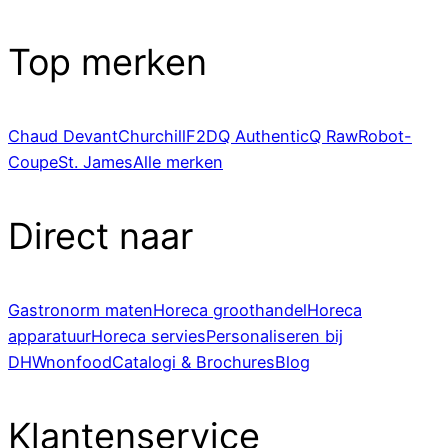
Top merken
Chaud Devant
Churchill
F2D
Q Authentic
Q Raw
Robot-
Coupe
St. James
Alle merken
Direct naar
Gastronorm maten
Horeca groothandel
Horeca
apparatuur
Horeca servies
Personaliseren bij
DHWnonfood
Catalogi & Brochures
Blog
Klantenservice