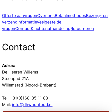
Offerte aanvragen
Over ons
Betaalmethodes
Bezorg- en
verzendinformatie
Veelgestelde
vragen
Contact
Klachtenafhandeling
Retourneren
Contact
Adres:
De Heeren Willems
Steenpad 21A
Willemstad (Noord-Brabant)
Tel: +31(0)168-85 11 88
Mail:
info@dhwnonfood.nl