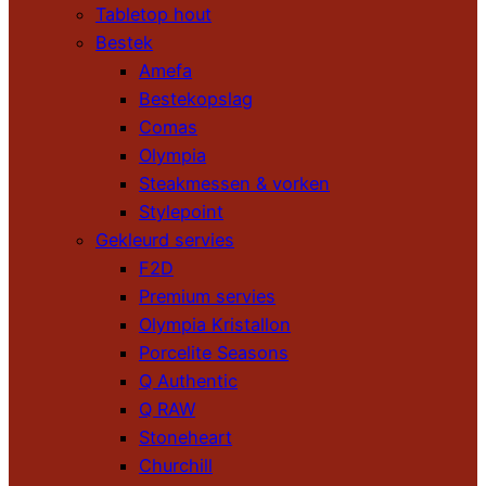
Tabletop hout
Bestek
Amefa
Bestekopslag
Comas
Olympia
Steakmessen & vorken
Stylepoint
Gekleurd servies
F2D
Premium servies
Olympia Kristallon
Porcelite Seasons
Q Authentic
Q RAW
Stoneheart
Churchill