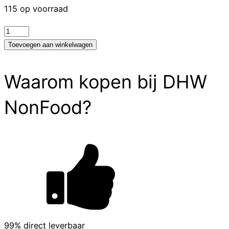
115 op voorraad
test
aantal
Toevoegen aan winkelwagen
Waarom kopen bij DHW
NonFood?
99% direct leverbaar