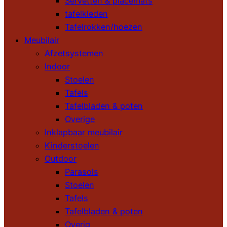
Servetten & placemats
tafelkleden
Tafelrokken/hoezen
Meubilair
Afzetsystemen
Indoor
Stoelen
Tafels
Tafelbladen & poten
Overige
Inklapbaar meubilair
Kinderstoelen
Outdoor
Parasols
Stoelen
Tafels
Tafelbladen & poten
Overig