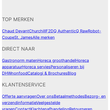
TOP MERKEN
Chaud Devant
Churchill
F2D
Q Authentic
Q Raw
Robot-
Coupe
St. James
Alle merken
DIRECT NAAR
Gastronorm maten
Horeca groothandel
Horeca
apparatuur
Horeca servies
Personaliseren bij
DHWnonfood
Catalogi & Brochures
Blog
KLANTENSERVICE
Offerte aanvragen
Over ons
Betaalmethodes
Bezorg- en
verzendinformatie
Veelgestelde
vragen
Contact
Klachtenafhandeling
Retourneren