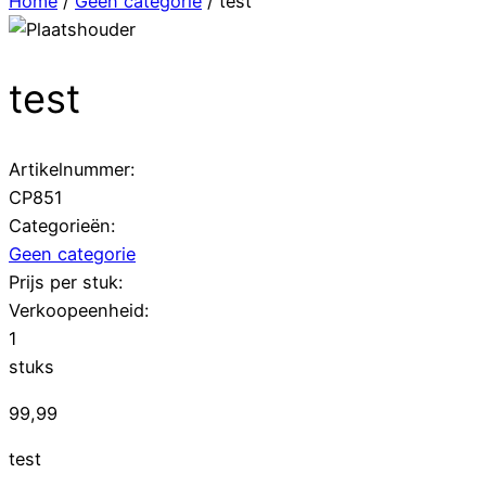
Home
/
Geen categorie
/ test
test
Artikelnummer:
CP851
Categorieën:
Geen categorie
Prijs per stuk:
Verkoopeenheid:
1
stuks
99,99
test