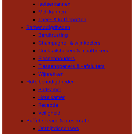
Isoleerkannen
Melkkannen
Thee- & koffiepotten
Barbenodigdheden
Baruitrusting
Champagne- & wijnkoelers
Cocktailshakers & maatbekers
Flessenhouders
Flessenopeners & -afsluiters
Wijnrekken
Hotelbenodigdheden
Badkamer
Hotelkamer
Receptie
Veiligheid
Buffet service & presentatie
Ontbijtdispensers