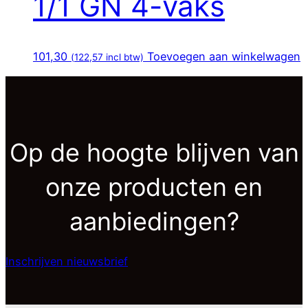
1/1 GN 4-vaks
101,30
Toevoegen aan winkelwagen
(
122,57
incl btw)
Op de hoogte blijven van
onze producten en
aanbiedingen?
Inschrijven nieuwsbrief