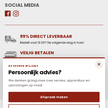
SOCIAL MEDIA
99% DIRECT LEVERBAAR
Bestelt voor 13.00? De volgende dag in huis!
VEILIG BETALEN
Reken online veilig af met o.a. iDeal-WERO, Paypal,
×
credit card en Mr Cash.
DE HEEREN WILLEMS
Persoonlijk advies?
LAAGSTE PRIJS
Elders goedkoper? Neem dan contact met ons op.
We denken graag mee over servies, apparatuur en
oplossingen op maat.
Afspraak maken