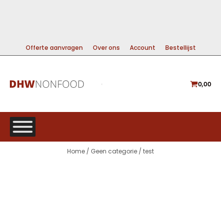
99% DIRECT LEVERBAAR
A-MERKEN VOOR DE BESTE PRIJS
GRATIS VERZENDING VANAF €225
Offerte aanvragen
Over ons
Account
Bestellijst
0,00
Home
/
Geen categorie
/ test