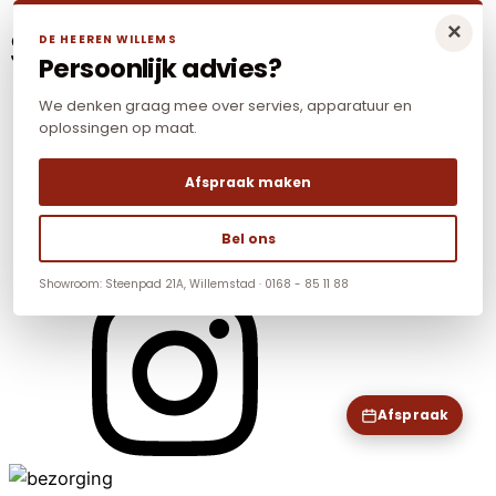
×
Social Media
DE HEEREN WILLEMS
Persoonlijk advies?
We denken graag mee over servies, apparatuur en
oplossingen op maat.
Afspraak maken
Bel ons
Showroom: Steenpad 21A, Willemstad · 0168 - 85 11 88
Afspraak