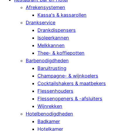
Afrekensystemen
Kassa's & kassarollen
Drankservice
Drankdispensers
Isoleerkannen
Melkkannen
Thee- & koffiepotten
Barbenodigdheden
Baruitrusting
Champagne- & wijnkoelers
Cocktailshakers & maatbekers
Flessenhouders
Flessenopeners & -afsluiters
Wijnrekken
Hotelbenodigdheden
Badkamer
Hotelkamer