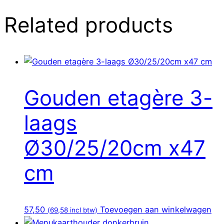
Related products
Gouden etagère 3-
laags
Ø30/25/20cm x47
cm
57,50
Toevoegen aan winkelwagen
(
69,58
incl btw)