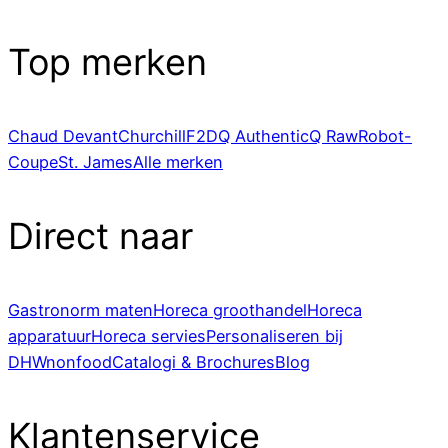
Top merken
Chaud Devant
Churchill
F2D
Q Authentic
Q Raw
Robot-
Coupe
St. James
Alle merken
Direct naar
Gastronorm maten
Horeca groothandel
Horeca
apparatuur
Horeca servies
Personaliseren bij
DHWnonfood
Catalogi & Brochures
Blog
Klantenservice