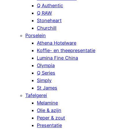
Q Authentic
Q RAW
Stoneheart
Churchill
Porselein
Athena Hotelware
Koffie- en theepresentatie
Lumina Fine China
Olympia
Q Series
Simply
St James
Tafelgerei
Melamine
Olie & azijn
Peper & zout
Presentatie