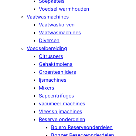
Soepketels
Voedsel warmhouden
Vaatwasmachines
Vaatwaskorven
Vaatwasmachines
Diversen
Voedselbereiding
Citruspers
Gehaktmolens
Groentesnijders
Ijsmachines
Mixers
Sapcentrifuges
vacumeer machines
Vleessnijmachines
Reserve onderdelen
Bolero Reserveonderdelen
Bonzer Reserveonderdelen