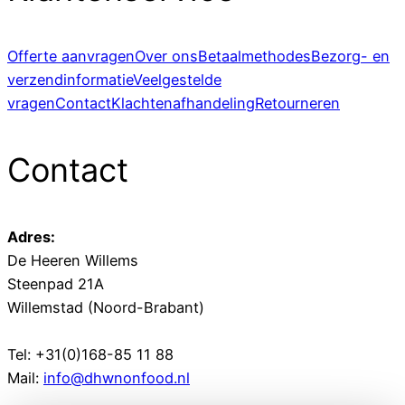
Offerte aanvragen
Over ons
Betaalmethodes
Bezorg- en
verzendinformatie
Veelgestelde
vragen
Contact
Klachtenafhandeling
Retourneren
Contact
Adres:
De Heeren Willems
Steenpad 21A
Willemstad (Noord-Brabant)
Tel: +31(0)168-85 11 88
Mail:
info@dhwnonfood.nl