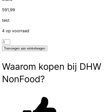
591,99
test
4 op voorraad
test
aantal
Toevoegen aan winkelwagen
Waarom kopen bij DHW
NonFood?