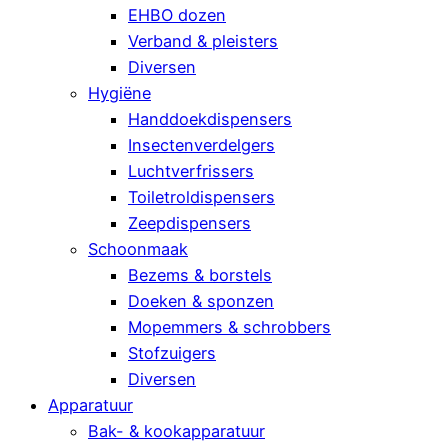
EHBO dozen
Verband & pleisters
Diversen
Hygiëne
Handdoekdispensers
Insectenverdelgers
Luchtverfrissers
Toiletroldispensers
Zeepdispensers
Schoonmaak
Bezems & borstels
Doeken & sponzen
Mopemmers & schrobbers
Stofzuigers
Diversen
Apparatuur
Bak- & kookapparatuur