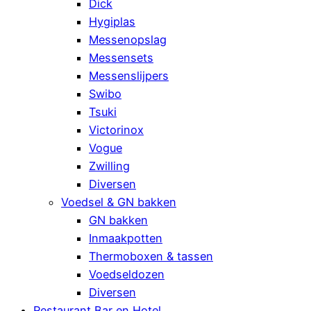
Dick
Hygiplas
Messenopslag
Messensets
Messenslijpers
Swibo
Tsuki
Victorinox
Vogue
Zwilling
Diversen
Voedsel & GN bakken
GN bakken
Inmaakpotten
Thermoboxen & tassen
Voedseldozen
Diversen
Restaurant Bar en Hotel