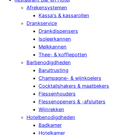
Afrekensystemen
Kassa's & kassarollen
Drankservice
Drankdispensers
Isoleerkannen
Melkkannen
Thee- & koffiepotten
Barbenodigdheden
Baruitrusting
Champagne- & wijnkoelers
Cocktailshakers & maatbekers
Flessenhouders
Flessenopeners & -afsluiters
Wijnrekken
Hotelbenodigdheden
Badkamer
Hotelkamer