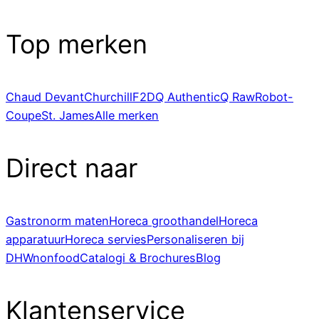
Top merken
Chaud Devant
Churchill
F2D
Q Authentic
Q Raw
Robot-
Coupe
St. James
Alle merken
Direct naar
Gastronorm maten
Horeca groothandel
Horeca
apparatuur
Horeca servies
Personaliseren bij
DHWnonfood
Catalogi & Brochures
Blog
Klantenservice