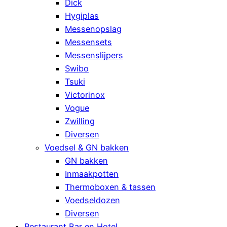
Dick
Hygiplas
Messenopslag
Messensets
Messenslijpers
Swibo
Tsuki
Victorinox
Vogue
Zwilling
Diversen
Voedsel & GN bakken
GN bakken
Inmaakpotten
Thermoboxen & tassen
Voedseldozen
Diversen
Restaurant Bar en Hotel