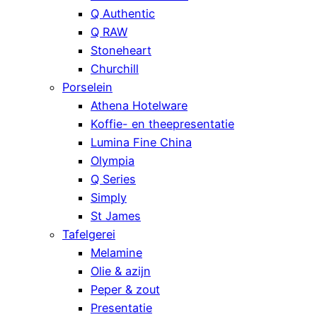
Q Authentic
Q RAW
Stoneheart
Churchill
Porselein
Athena Hotelware
Koffie- en theepresentatie
Lumina Fine China
Olympia
Q Series
Simply
St James
Tafelgerei
Melamine
Olie & azijn
Peper & zout
Presentatie