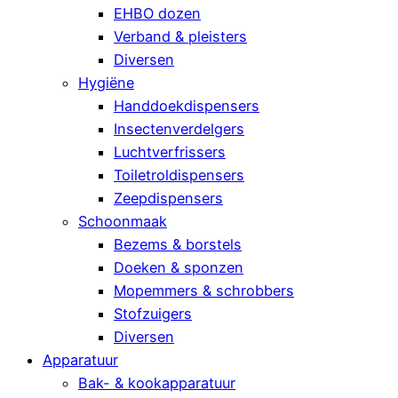
EHBO dozen
Verband & pleisters
Diversen
Hygiëne
Handdoekdispensers
Insectenverdelgers
Luchtverfrissers
Toiletroldispensers
Zeepdispensers
Schoonmaak
Bezems & borstels
Doeken & sponzen
Mopemmers & schrobbers
Stofzuigers
Diversen
Apparatuur
Bak- & kookapparatuur