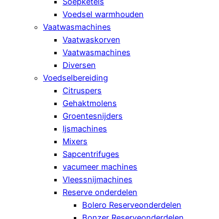
Soepketels
Voedsel warmhouden
Vaatwasmachines
Vaatwaskorven
Vaatwasmachines
Diversen
Voedselbereiding
Citruspers
Gehaktmolens
Groentesnijders
Ijsmachines
Mixers
Sapcentrifuges
vacumeer machines
Vleessnijmachines
Reserve onderdelen
Bolero Reserveonderdelen
Bonzer Reserveonderdelen