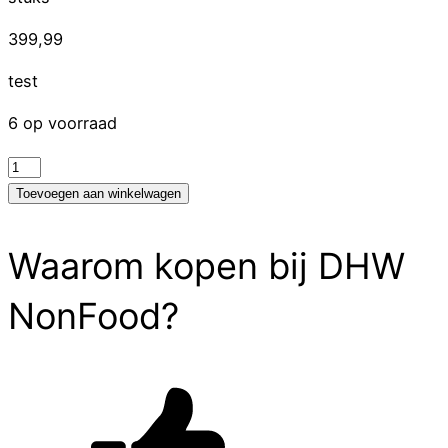
399,99
test
6 op voorraad
test
aantal
Toevoegen aan winkelwagen
Waarom kopen bij DHW
NonFood?