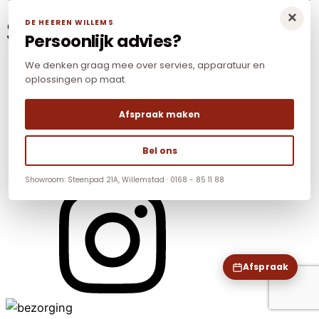
×
Social Media
DE HEEREN WILLEMS
Persoonlijk advies?
We denken graag mee over servies, apparatuur en
oplossingen op maat.
Afspraak maken
Bel ons
Showroom: Steenpad 21A, Willemstad · 0168 - 85 11 88
Afspraak