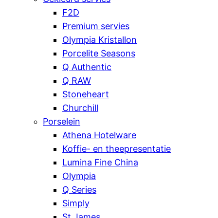
F2D
Premium servies
Olympia Kristallon
Porcelite Seasons
Q Authentic
Q RAW
Stoneheart
Churchill
Porselein
Athena Hotelware
Koffie- en theepresentatie
Lumina Fine China
Olympia
Q Series
Simply
St James